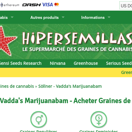
abis
Autres produits
Informations
w
Graines de cactus
Humboldt Seed Company
Informations de commande
Positronics
& Caviar
Plantes Canaries
Humboldt Seeds
Informations de livraison
Prana Medical S
s Seeds
Hyp3rids
Questions fréquentes
Pyramid Seeds
Sensi Seeds Research
Nirvana
Greenhouse
Serious Seed
etics
Kalashnikov Seeds
Resin Seeds
Green B
rground Seeds
Kannabia
Ripper Seeds
ines de cannabis
»
Söllner - Vadda's Marijuanabam
ssion
K.C. Brains
Royal Queen Se
- Vadda's Marijuanabam - Acheter Graines de
Seeds
krauTHCollective
Samsara Seeds
eeds
La Semilla Automatica
Seedsman
Graines Regulières
Graines Feminisées