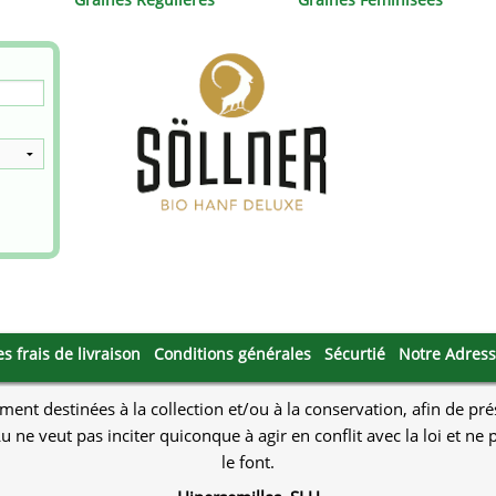
ds
Mallorca Seeds
Seed Stockers
Seeds
Mandala
Seedy Simon
s
Medical Seeds Co.
Silent Seeds
k Seeds
Ministry of Cannabis
Söllner - Vadda'
dhi
Paradise Seeds
Strain Hunters S
 the Great Gardener
Philosopher Seeds
Sumo Seeds
es frais de livraison
Conditions générales
Sécurtié
Notre Adres
ment destinées à la collection et/ou à la conservation, afin de pr
u ne veut pas inciter quiconque à agir en conflit avec la loi et n
le font.