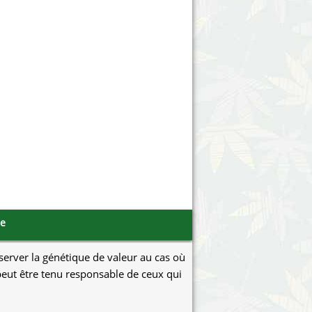
Victory Seeds
Vision Seeds
White Label Seeds
s Marijuanabam
World of Seeds
eedbank
CBD Chanvre Industriel
se
éserver la génétique de valeur au cas où
e peut être tenu responsable de ceux qui