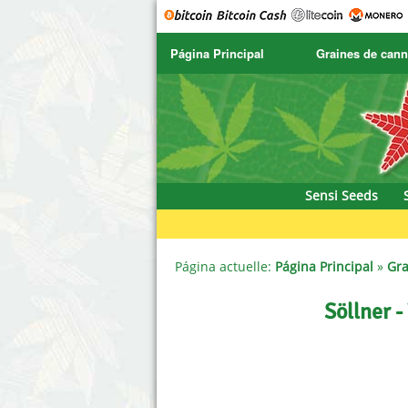
Página Principal
Graines de cann
SENSI SEEDS
CBD Cre
SENSI SEEDS RESEARCH
Chronic 
NIRVANA
Deliciou
Sensi Seeds
GREENHOUSE
DNA Gen
SERIOUS SEEDS
Dr. Unde
Página actuelle:
Página Principal
»
Gra
SPLIFF SEEDS
Dutch Pa
Söllner 
Ace Seeds
Empire 
Anaconda Seeds
Exotic S