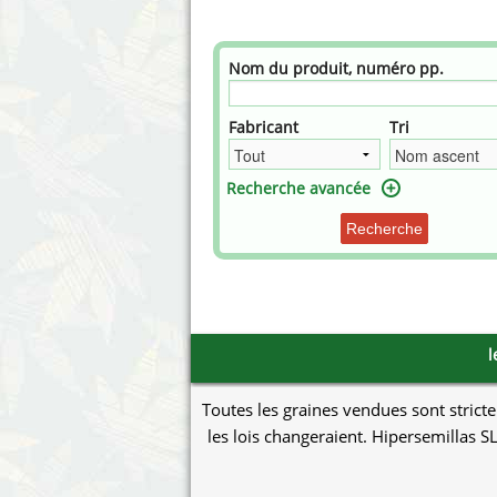
Annabelle´s Garden
Fast Bu
Barney's Farm
Female 
Nom du produit, numéro pp.
Blimburn Seeds
G13 Lab
Fabricant
Tri
Bulk Seed Bank
Genehti
Recherche avancée
Bulldog Seeds
Green Bo
Recherche
Cannabella Genetics
House of
l
Toutes les graines vendues sont stricte
les lois changeraient. Hipersemillas SL