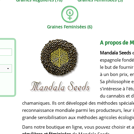
ds
Mallorca Seeds
Seed Stockers
Seeds
Mandala
Seedy Simon
Graines Feminisées (6)
s
Medical Seeds Co.
Silent Seeds
A propos de 
k Seeds
Ministry of Cannabis
Söllner - Vadda'
Mandala Seeds
e
dhi
Paradise Seeds
Strain Hunters S
espagnole fondé
le but de fourni
 the Great Gardener
Philosopher Seeds
Sumo Seeds
à un bon prix, e
Sa philosophie e
s'intéresse à l'é
du cannabis et d
chamaniques. Ils ont développé des méthodes spéciales
reconnaissance mondiale parmi les producteurs, leur 
grande sensibilisation aux méthodes agricoles écologiq
Dans notre boutique en ligne, vous pouvez choisir et 