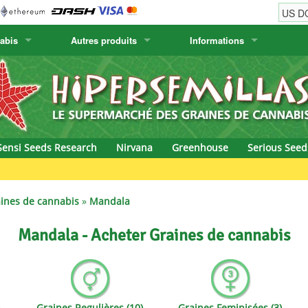
abis
Autres produits
Informations
w
Graines de cactus
Humboldt Seed Company
Informations de commande
Positronics
& Caviar
Plantes Canaries
Humboldt Seeds
Informations de livraison
Prana Medical S
s Seeds
Hyp3rids
Questions fréquentes
Pyramid Seeds
Sensi Seeds Research
Nirvana
Greenhouse
Serious Seed
etics
Kalashnikov Seeds
Resin Seeds
rground Seeds
Kannabia
Ripper Seeds
ines de cannabis
»
Mandala
ssion
K.C. Brains
Royal Queen Se
Mandala - Acheter Graines de cannabis
Seeds
krauTHCollective
Samsara Seeds
eeds
La Semilla Automatica
Seedsman
)
Graines Regulières (10)
Graines Feminisées (3)