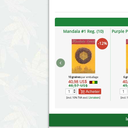
Mandala #1 Reg. (10)
Purple P
-12%
‹
10 graines
par emballage
6 g
40,98 US$
40
46,57 US$
45
Acheter
[incl. 10% TVA excl.
Livraison
]
[incl.
l