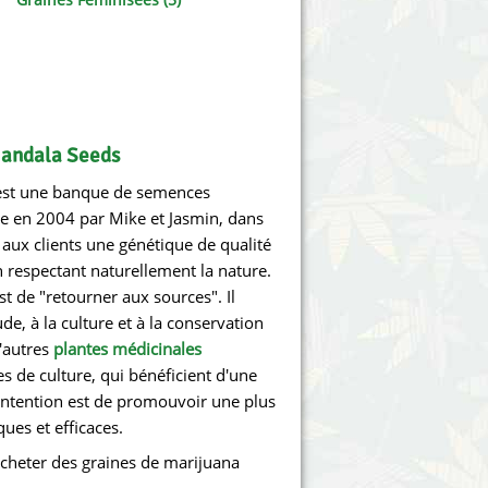
Victory Seeds
Vision Seeds
White Label Seeds
Mandala Seeds
s Marijuanabam
World of Seeds
st une banque de semences
eedbank
CBD Chanvre Industriel
e en 2004 par Mike et Jasmin, dans
r aux clients une génétique de qualité
n respectant naturellement la nature.
st de "retourner aux sources". Il
tude, à la culture et à la conservation
'autres
plantes médicinales
 de culture, qui bénéficient d'une
intention est de promouvoir une plus
ues et efficaces.
acheter des graines de marijuana