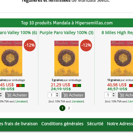
régulières et féminisées
de Mandala Seeds.
Top 10 produits Mandala à Hipersemillas.com
aro Valley 100% (6)
Purple Paro Valley 100% (3)
8 Miles High Reg
-12%
-12%
raines
par emballage
3 graines
par emballage
10 graines
par embal
,45 US$
21,29 US$
40,98 US$
,96 US$
24,19 US$
46,57 US$
Acheter
Acheter
Ach
 10% TVA excl.
Livraison
]
[incl. 10% TVA excl.
Livraison
]
[incl. 10% TVA excl.
Liv
1
2
es frais de livraison
Conditions générales
Sécurtié
Notre Adres