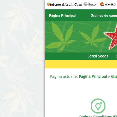
Página Principal
Graines de cann
SENSI SEEDS
CBD Cre
SENSI SEEDS RESEARCH
Chronic 
NIRVANA
Deliciou
Sensi Seeds
GREENHOUSE
DNA Gen
SERIOUS SEEDS
Dr. Unde
Página actuelle:
Página Principal
»
Gra
SPLIFF SEEDS
Dutch Pa
Ace Seeds
Empire 
Anaconda Seeds
Exotic S
Graines Regulières (5