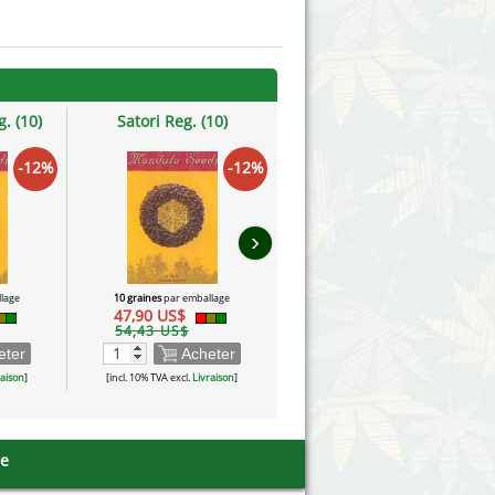
. (10)
Satori Reg. (10)
Kalichakra Reg. (10)
-12%
-12%
-12%
›
lage
10 graines
par emballage
10 graines
par emballage
47,90 US$
40,98 US$
54,43 US$
46,57 US$
eter
Acheter
Acheter
raison
]
[incl. 10% TVA excl.
Livraison
]
[incl. 10% TVA excl.
Livraison
]
se