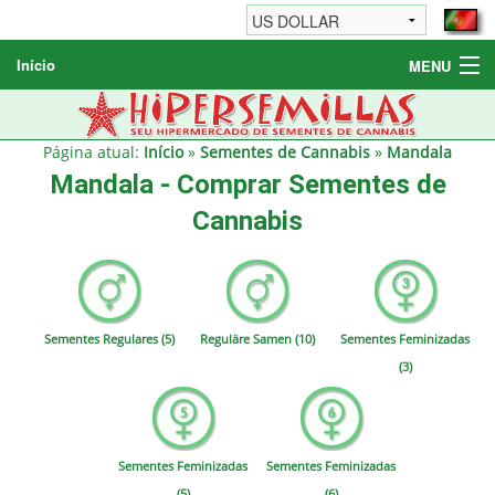
Início
MENU
Sementes de Cannabis
Sementes Diversas
Página atual:
Início
»
Sementes de Cannabis
»
Mandala
Mandala - Comprar Sementes de
Informações / FAQ
Cannabis
Sementes Regulares (5)
Reguläre Samen (10)
Sementes Feminizadas
(3)
Sementes Feminizadas
Sementes Feminizadas
(5)
(6)