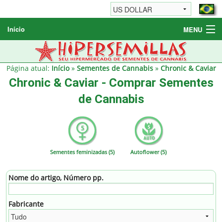
Início
MENU
Sementes de Cannabis
Sementes Diversas
Página atual:
Início
»
Sementes de Cannabis
»
Chronic & Caviar
Chronic & Caviar - Comprar Sementes
Informações / FAQ
de Cannabis
Sementes feminizadas (5)
Autoflower (5)
Nome do artigo, Número pp.
Fabricante