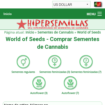
Início
MENU
Sementes de Cannabis
Sementes Diversas
Página atual:
Início
»
Sementes de Cannabis
»
World of Seeds
World of Seeds - Comprar Sementes
Informações / FAQ
de Cannabis
Sementes regulares
Sementes feminizadas (3)
Sementes feminizadas (7)
Autoflower (3)
Autoflower (7)