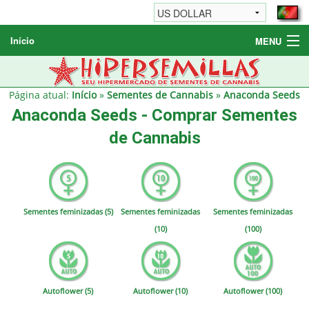
Início
MENU
Sementes de Cannabis
Sementes Diversas
Página atual:
Início
»
Sementes de Cannabis
»
Anaconda Seeds
Anaconda Seeds - Comprar Sementes
Informações / FAQ
de Cannabis
Sementes feminizadas (5)
Sementes feminizadas
Sementes feminizadas
(10)
(100)
Autoflower (5)
Autoflower (10)
Autoflower (100)