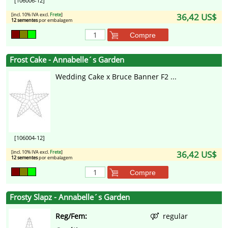
[106006-12]
[incl. 10% IVA excl.
Frete
]
36,42 US$
12 sementes
por embalagem
Compre
Frost Cake - Annabelle´s Garden
Wedding Cake x Bruce Banner F2 ...
[106004-12]
[incl. 10% IVA excl.
Frete
]
36,42 US$
12 sementes
por embalagem
Compre
Frosty Slapz - Annabelle´s Garden
Reg/Fem:
regular