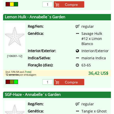
Compre
Lemon Hulk - Annabelle´s Garden
Reg/Fem:
regular
Genética:
Savage Hulk
#12 x Limon
Blanco
Interior/Exterior:
Interior/Exterior
[106001-12]
Indica/Sativa:
maioria Indica
Floração (dias):
63-65
[incl. 10% IVA excl.
Frete
]
36,42 US$
12 sementes
por embalagem
Compre
SGF-Haze - Annabelle´s Garden
Reg/Fem:
regular
Genética:
Tangie x Ghost