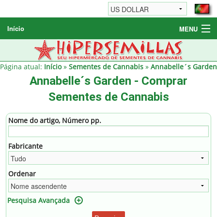
Início
MENU
Sementes de Cannabis
Sementes Diversas
Página atual:
Início
»
Sementes de Cannabis
»
Annabelle´s Garden
Annabelle´s Garden - Comprar
Informações / FAQ
Sementes de Cannabis
Nome do artigo, Número pp.
Fabricante
Ordenar
Pesquisa Avançada