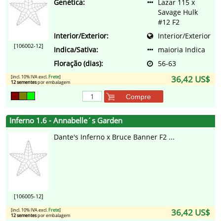
Genética:
Lazar 115 x
Savage Hulk
#12 F2
Interior/Exterior:
Interior/Exterior
[106002-12]
Indica/Sativa:
maioria Indica
Floração (dias):
56-63
[incl. 10% IVA excl.
Frete
]
36,42 US$
12 sementes
por embalagem
Compre
Inferno 1.6 - Annabelle´s Garden
Dante's Inferno x Bruce Banner F2 ...
[106005-12]
[incl. 10% IVA excl.
Frete
]
36,42 US$
12 sementes
por embalagem