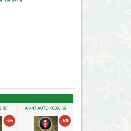
Victory Seeds
Vision Seeds
White Label Seeds
s Marijuanabam
World of Seeds
eedbank
CBD Cânhamo Industrial
 (6)
AK-47 AUTO 100% (6)
Bubble Gum 100% (3)
-6%
-6%
-6%