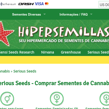
Sementes Diversas
Informações / FAQ
w
Sementes Cactus
Humboldt Seed Company
Informações de ordem
Positronics
& Caviar
Flora Canaria
Humboldt Seeds
Informações de envio
Prana Medical S
s Seeds
Hyp3rids
FAQ
Pyramid Seeds
Sensi Seeds Research
Nirvana
Greenhouse
Serious Seed
etics
Kalashnikov Seeds
Resin Seeds
rground Seeds
Kannabia
Ripper Seeds
nnabis
»
Serious Seeds
ssion
K.C. Brains
Royal Queen Se
erious Seeds - Comprar Sementes de Cannab
Seeds
krauTHCollective
Samsara Seeds
eeds
La Semilla Automatica
Seedsman
tes regulares
Sementes Feminizadas (3)
Sementes femi