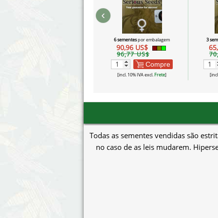
‹
6 sementes
por embalagem
3 sem
90,96 US$
65
96,77 US$
70
Compre
[incl. 10% IVA excl.
Frete
]
[inc
Todas as sementes vendidas são estrit
no caso de as leis mudarem. Hiperse