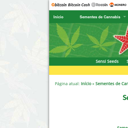
Início
Sementes de Cannabis
SENSI SEEDS
CBD Cre
SENSI SEEDS RESEARCH
Chronic 
NIRVANA
Deliciou
Sensi Seeds
GREENHOUSE
DNA Gen
SERIOUS SEEDS
Dr. Unde
Página atual:
Início
»
Sementes de Ca
SPLIFF SEEDS
Dutch Pa
S
Ace Seeds
Empire 
Anaconda Seeds
Exotic S
Semen