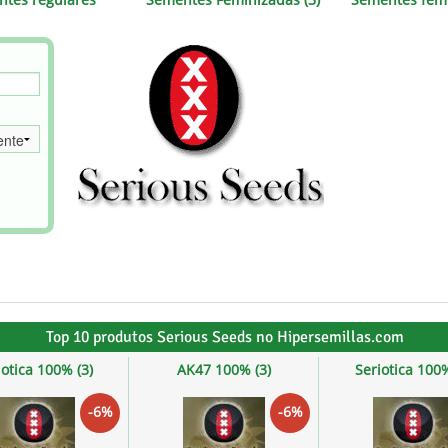
s
Mallorca Seeds
Seed Stockers
Seeds
Mandala
Seedy Simon
s
Medical Seeds Co.
Silent Seeds
 Seeds
Ministry of Cannabis
Söllner - Vadda'
dhi
Paradise Seeds
Strain Hunters S
 the Great Gardener
Philosopher Seeds
Sumo Seeds
Top 10 produtos Serious Seeds no Hipersemillas.com
iotica 100% (3)
AK47 100% (3)
Seriotica 100%
-6%
-6%