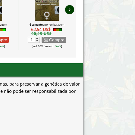
›
lagem
6 sementes
por embalagem
3 sementes
por embalagem
62,54 US$
47,75 US$
66,53 US$
50,80 US$
pre
Compre
Compre
ete
]
[incl. 10% IVA excl.
Frete
]
[incl. 10% IVA excl.
Frete
]
as, para preservar a genética de valor
 e não pode ser responsabilizada por