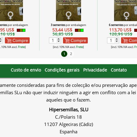
entes
por embalagem
3 sementes
por embalagem
6 sementes
por emba
,95 US$
53,44 US$
113,70 US$
,16 US$
56,85 US$
120,96 US$
Compre
Compre
Com
l. 10% IVA excl.
Frete
]
[incl. 10% IVA excl.
Frete
]
[incl. 10% IVA excl.
Fr
1
2
Custo de envio
Condições gerais
Privacidade
Contato
amente consideradas para fins de colecção e/ou preservação apen
millas SLu não quer induzir ninguém a agir em conflito com a lei
aqueles que o fazem.
Hipersemillas, SLU
C./Polaris 18
11207 Algeciras (Cádiz)
Espanha