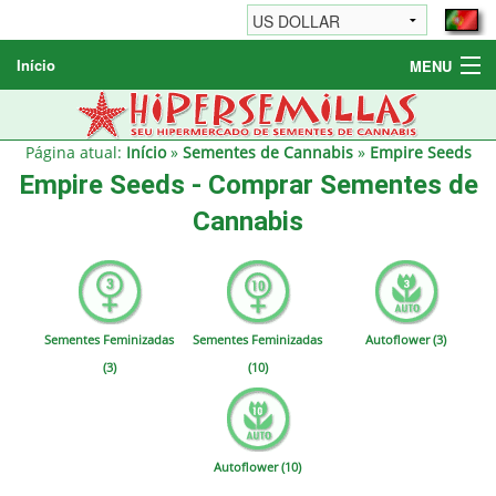
Início
MENU
Sementes de Cannabis
Sementes Diversas
Página atual:
Início
»
Sementes de Cannabis
»
Empire Seeds
Empire Seeds - Comprar Sementes de
Informações / FAQ
Cannabis
Sementes Feminizadas
Sementes Feminizadas
Autoflower (3)
(3)
(10)
Autoflower (10)