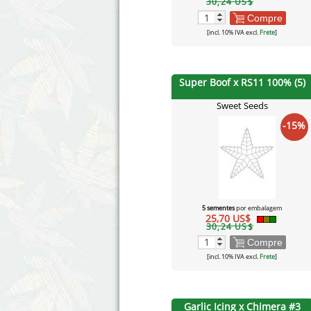
30,24 US$
Compre
[incl. 10% IVA excl.
Frete
]
Super Boof x RS11 100% (5)
Sweet Seeds
-15%
5 sementes
por embalagem
25,70 US$
30,24 US$
Compre
[incl. 10% IVA excl.
Frete
]
Garlic Icing x Chimera #3