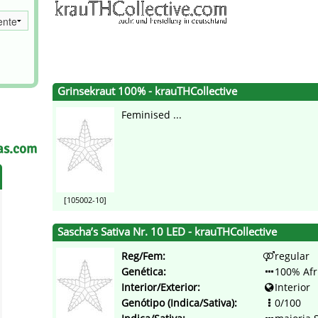
s
Mallorca Seeds
Seed Stockers
Seeds
Mandala
Seedy Simon
s
Medical Seeds Co.
Silent Seeds
Grinsekraut 100% - krauTHCollective
 Seeds
Ministry of Cannabis
Söllner - Vadda'
Feminised ...
dhi
Paradise Seeds
Strain Hunters S
as.com
 the Great Gardener
Philosopher Seeds
Sumo Seeds
[105002-10]
Sascha’s Sativa Nr. 10 LED - krauTHCollective
Reg/Fem:
regular
Genética:
100% Afr
Interior/Exterior:
Interior
Genótipo (Indica/Sativa):
0/100