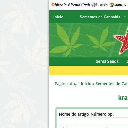
Início
Sementes de Cannabis
SENSI SEEDS
CBD Cre
SENSI SEEDS RESEARCH
Chronic 
NIRVANA
Deliciou
Sensi Seeds
GREENHOUSE
DNA Gen
SERIOUS SEEDS
Dr. Unde
Página atual:
Início
»
Sementes de Ca
SPLIFF SEEDS
Dutch Pa
kra
Ace Seeds
Empire 
Nome do artigo, Número pp.
Anaconda Seeds
Exotic S