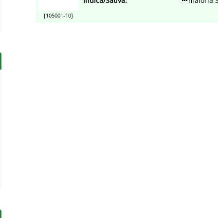
Indica/Sativa:
maioria 
[105001-10]