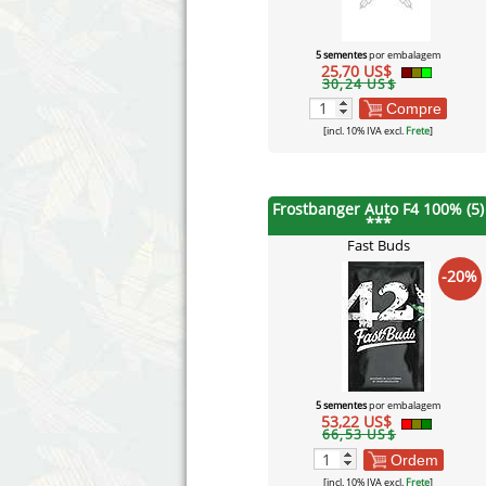
5 sementes
por embalagem
25,70 US$
30,24 US$
Compre
[incl. 10% IVA excl.
Frete
]
Frostbanger Auto F4 100% (5)
***
Fast Buds
-20%
5 sementes
por embalagem
53,22 US$
66,53 US$
Ordem
[incl. 10% IVA excl.
Frete
]