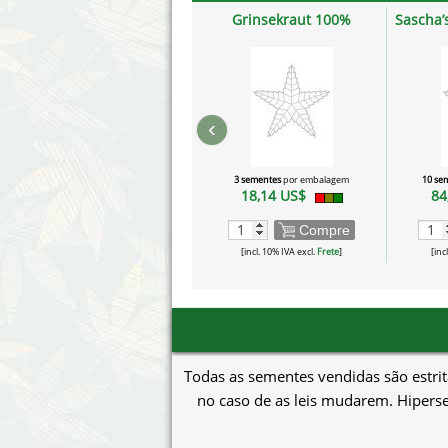
Grinsekraut 100%
Sascha’
‹
3 sementes
por embalagem
10 se
18,14 US$
84
Compre
[incl. 10% IVA excl.
Frete
]
[inc
Todas as sementes vendidas são estrit
no caso de as leis mudarem. Hiperse