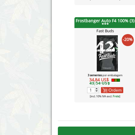
Frostbanger Auto F4 100% (3)
***
Fast Buds
-20%
3 sementes
por embalagem
34,84 US$
43,54 US$
Ordem
[incl. 10% IVA excl.
Frete
]