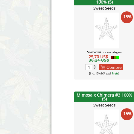
100% (5)
Sweet Seeds
-15%
5 sementes
por embalagem
25,70 US$
30,24 US$
Compre
[incl. 10% IVA excl.
Frete
]
Mimosa x Chimera #3 100%
(5)
Sweet Seeds
-15%