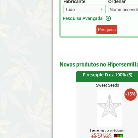
Fabricante
Ordenar
Annabelle´s Garden
Fast Bud
Pesquisa Avançada
Barney's Farm
Female 
Pesquisa
Blimburn Seeds
G13 Lab
Bulk Seed Bank
Genehtik
Bulldog Seeds
Green Bo
Novos produtos no Hipersemill
Cannabella Genetics
House of
Pineapple Fruz 100% (5)
Sweet Seeds
-15%
5 sementes
por embalagem
25,70 US$