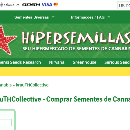
Sementes Diversas
Informações / FAQ
w
Sementes Cactus
Humboldt Seed Company
Informações de ordem
Positronics
& Caviar
Flora Canaria
Humboldt Seeds
Informações de envio
Prana Medical S
s Seeds
Hyp3rids
FAQ
Pyramid Seeds
Sensi Seeds Research
Nirvana
Greenhouse
Serious Seed
etics
Kalashnikov Seeds
Resin Seeds
Green Bod
rground Seeds
Kannabia
Ripper Seeds
nnabis
»
krauTHCollective
ssion
K.C. Brains
Royal Queen Se
uTHCollective - Comprar Sementes de Cann
Seeds
krauTHCollective
Samsara Seeds
eeds
La Semilla Automatica
Seedsman