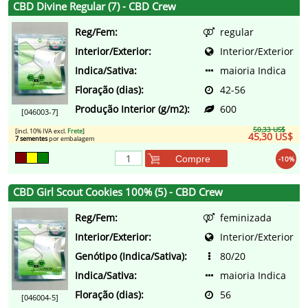
CBD Divine Regular (7) - CBD Crew
Reg/Fem:
regular
Interior/Exterior:
Interior/Exterior
Indica/Sativa:
maioria Indica
Floração (dias):
42-56
Produção Interior (g/m2):
600
[046003-7]
50,33 US$
[incl. 10% IVA excl.
Frete
]
45,30 US$
7 sementes
por embalagem
Compre
-10%
CBD Girl Scout Cookies 100% (5) - CBD Crew
Reg/Fem:
feminizada
Interior/Exterior:
Interior/Exterior
Genótipo (Indica/Sativa):
80/20
Indica/Sativa:
maioria Indica
Floração (dias):
56
[046004-5]