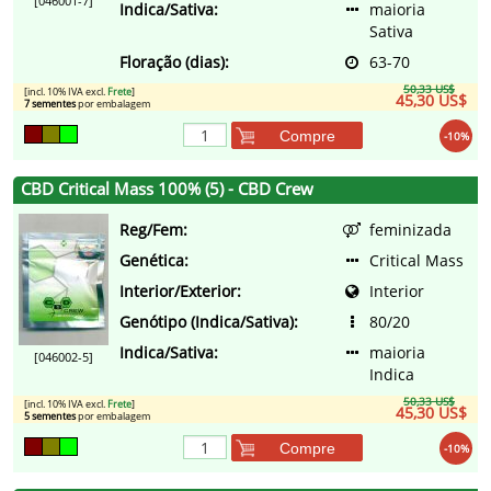
[046001-7]
Indica/Sativa:
maioria
Sativa
Floração (dias):
63-70
50,33 US$
[incl. 10% IVA excl.
Frete
]
45,30 US$
7 sementes
por embalagem
Compre
-10%
CBD Critical Mass 100% (5) - CBD Crew
Reg/Fem:
feminizada
Genética:
Critical Mass
Interior/Exterior:
Interior
Genótipo (Indica/Sativa):
80/20
Indica/Sativa:
maioria
[046002-5]
Indica
50,33 US$
[incl. 10% IVA excl.
Frete
]
45,30 US$
5 sementes
por embalagem
Compre
-10%