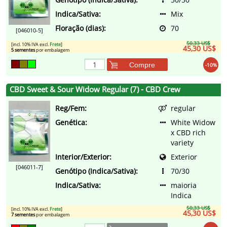
Indica/Sativa:
Mix
Floração (dias):
70
[046010-5]
50,33 US$
[incl. 10% IVA excl.
Frete
]
45,30 US$
5 sementes
por embalagem
Compre
-10%
CBD Sweet & Sour Widow Regular (7) - CBD Crew
Reg/Fem:
regular
Genética:
White Widow
x CBD rich
variety
Interior/Exterior:
Exterior
[046011-7]
Genótipo (Indica/Sativa):
70/30
Indica/Sativa:
maioria
Indica
50,33 US$
[incl. 10% IVA excl.
Frete
]
45,30 US$
7 sementes
por embalagem