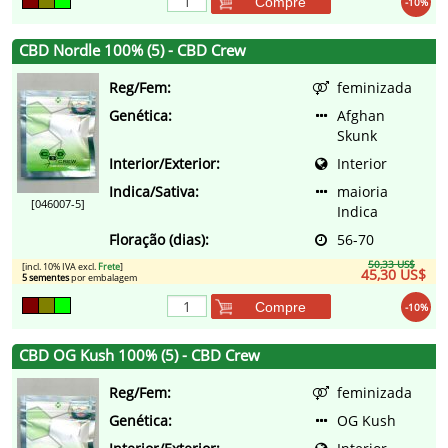
Compre
-10%
CBD Nordle 100% (5) - CBD Crew
Reg/Fem:
feminizada
Genética:
Afghan
Skunk
Interior/Exterior:
Interior
Indica/Sativa:
maioria
[046007-5]
Indica
Floração (dias):
56-70
50,33 US$
[incl. 10% IVA excl.
Frete
]
45,30 US$
5 sementes
por embalagem
Compre
-10%
CBD OG Kush 100% (5) - CBD Crew
Reg/Fem:
feminizada
Genética:
OG Kush