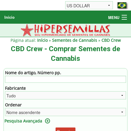
Início
MENU
Sementes de Cannabis
Sementes Diversas
Página atual:
Início
»
Sementes de Cannabis
»
CBD Crew
CBD Crew - Comprar Sementes de
Informações / FAQ
Cannabis
Nome do artigo, Número pp.
Fabricante
Ordenar
Pesquisa Avançada