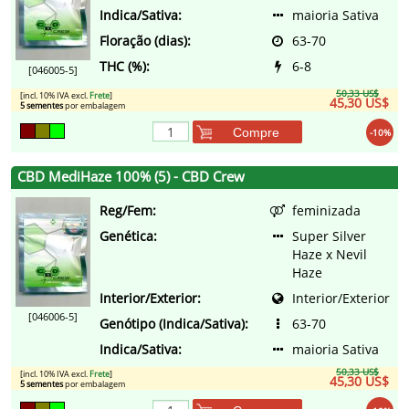
Indica/Sativa:
maioria Sativa
Floração (dias):
63-70
THC (%):
6-8
[046005-5]
50,33 US$
[incl. 10% IVA excl.
Frete
]
45,30 US$
5 sementes
por embalagem
Compre
-10%
CBD MediHaze 100% (5) - CBD Crew
Reg/Fem:
feminizada
Genética:
Super Silver
Haze x Nevil
Haze
Interior/Exterior:
Interior/Exterior
[046006-5]
Genótipo (Indica/Sativa):
63-70
Indica/Sativa:
maioria Sativa
50,33 US$
[incl. 10% IVA excl.
Frete
]
45,30 US$
5 sementes
por embalagem