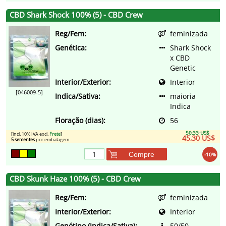
CBD Shark Shock 100% (5) - CBD Crew
Reg/Fem:
feminizada
Genética:
Shark Shock
x CBD
Genetic
Interior/Exterior:
Interior
[046009-5]
Indica/Sativa:
maioria
Indica
Floração (dias):
56
50,33 US$
[incl. 10% IVA excl.
Frete
]
45,30 US$
5 sementes
por embalagem
Compre
-10%
CBD Skunk Haze 100% (5) - CBD Crew
Reg/Fem:
feminizada
Interior/Exterior:
Interior
Genótipo (Indica/Sativa):
50/50