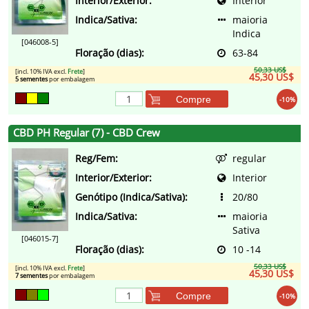
Interior/Exterior:
Interior
Indica/Sativa:
maioria
Indica
[046008-5]
Floração (dias):
63-84
50,33 US$
[incl. 10% IVA excl.
Frete
]
45,30 US$
5 sementes
por embalagem
Compre
-10%
CBD PH Regular (7) - CBD Crew
Reg/Fem:
regular
Interior/Exterior:
Interior
Genótipo (Indica/Sativa):
20/80
Indica/Sativa:
maioria
Sativa
[046015-7]
Floração (dias):
10 -14
50,33 US$
[incl. 10% IVA excl.
Frete
]
45,30 US$
7 sementes
por embalagem
Compre
-10%