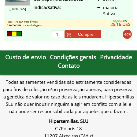
Indica/Sativa:
maioria
[046013-5]
Sativa
50,33 US$
[incl. 10% IVA excl.
Frete
]
25,16 US$
5 sementes
por embalagem
Compre
-50%
Custo de envio
Condições gerais
Privacidade
Contato
Todas as sementes vendidas são estritamente consideradas
para fins de colecção e/ou preservação apenas, para preservar
a genética de valor no caso de as leis mudarem. Hipersemillas
SLu não quer induzir ninguém a agir em conflito com a lei e
não pode ser responsabilizada por aqueles que o fazem.
Hipersemillas, SLU
C./Polaris 18
11207 Algeciras (Cádiz)