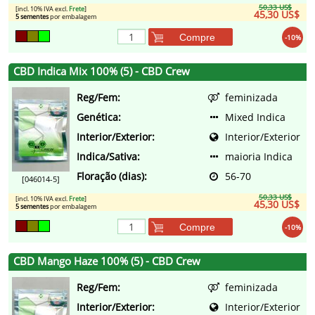
50,33 US$
[incl. 10% IVA excl.
Frete
]
45,30 US$
5 sementes
por embalagem
Compre
-10%
CBD Indica Mix 100% (5) - CBD Crew
Reg/Fem:
feminizada
Genética:
Mixed Indica
Interior/Exterior:
Interior/Exterior
Indica/Sativa:
maioria Indica
Floração (dias):
56-70
[046014-5]
50,33 US$
[incl. 10% IVA excl.
Frete
]
45,30 US$
5 sementes
por embalagem
Compre
-10%
CBD Mango Haze 100% (5) - CBD Crew
Reg/Fem:
feminizada
Interior/Exterior:
Interior/Exterior