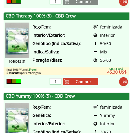
Compre
-10%
CBD Therapy 100% (5) - CBD Crew
Reg/Fem:
feminizada
Interior/Exterior:
Interior
Genótipo (Indica/Sativa):
50/50
Indica/Sativa:
Mix
Floração (dias):
56-63
[046012-5]
50,33 US$
[incl. 10% IVA excl.
Frete
]
45,30 US$
5 sementes
por embalagem
Compre
-10%
CBD Yummy 100% (5) - CBD Crew
Reg/Fem:
feminizada
Genética:
Yummy
Interior/Exterior:
Interior
Genótipo (Indica/Sativa):
30/70