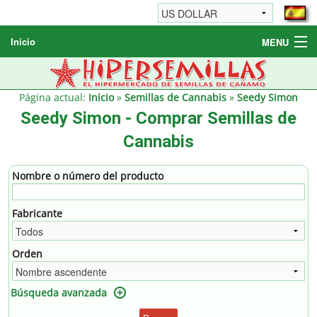
Inicio
MENU
Semillas de cannabis
Otros productos
Página actual:
Inicio
»
Semillas de Cannabis
»
Seedy Simon
Seedy Simon - Comprar Semillas de
Informaciónes / FAQ
Cannabis
Revendedores
Nombre o número del producto
Fabricante
Orden
Búsqueda avanzada