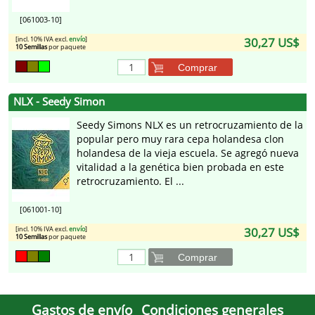
[061003-10]
[incl. 10% IVA excl.
envío
]
30,27 US$
10 Semillas
por paquete
Comprar
NLX - Seedy Simon
Seedy Simons NLX es un retrocruzamiento de la
popular pero muy rara cepa holandesa clon
holandesa de la vieja escuela. Se agregó nueva
vitalidad a la genética bien probada en este
retrocruzamiento. El ...
[061001-10]
[incl. 10% IVA excl.
envío
]
30,27 US$
10 Semillas
por paquete
Comprar
Gastos de envío
Condiciones generales