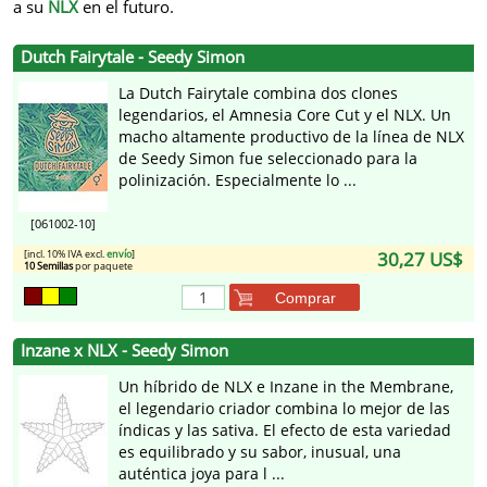
a su
NLX
en el futuro.
Dutch Fairytale - Seedy Simon
La Dutch Fairytale combina dos clones
legendarios, el Amnesia Core Cut y el NLX. Un
macho altamente productivo de la línea de NLX
de Seedy Simon fue seleccionado para la
polinización. Especialmente lo ...
[061002-10]
[incl. 10% IVA excl.
envío
]
30,27 US$
10 Semillas
por paquete
Comprar
Inzane x NLX - Seedy Simon
Un híbrido de NLX e Inzane in the Membrane,
el legendario criador combina lo mejor de las
índicas y las sativa. El efecto de esta variedad
es equilibrado y su sabor, inusual, una
auténtica joya para l ...