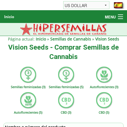
Inicio
MENU
Semillas de cannabis
Otros productos
Página actual:
Inicio
»
Semillas de Cannabis
»
Vision Seeds
Vision Seeds - Comprar Semillas de
Informaciónes / FAQ
Cannabis
Revendedores
Semillas feminizadas (3)
Semillas feminizadas (5)
Autoflorecientes (3)
Autoflorecientes (5)
CBD (3)
CBD (5)