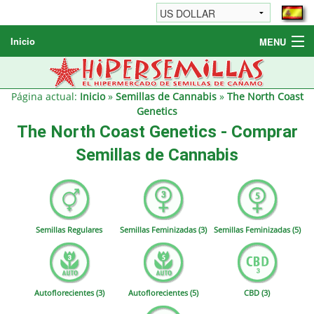
Inicio
MENU
Semillas de cannabis
Otros productos
Página actual:
Inicio
»
Semillas de Cannabis
»
The North Coast
Genetics
Informaciónes / FAQ
The North Coast Genetics - Comprar
Revendedores
Semillas de Cannabis
Semillas Regulares
Semillas Feminizadas (3)
Semillas Feminizadas (5)
Autoflorecientes (3)
Autoflorecientes (5)
CBD (3)