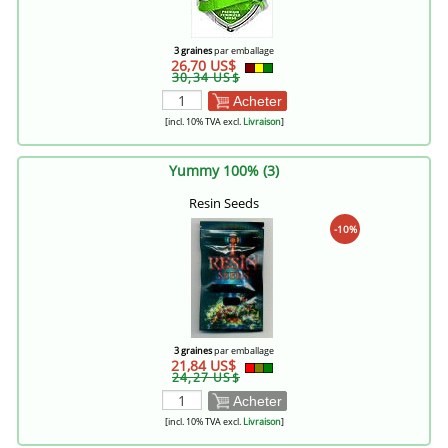
3 graines
par emballage
26,70 US$
30,34 US$
Acheter
[incl. 10% TVA excl.
Livraison
]
Yummy 100% (3)
Resin Seeds
-10%
3 graines
par emballage
21,84 US$
24,27 US$
Acheter
[incl. 10% TVA excl.
Livraison
]