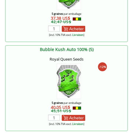
5 graines
par emballage
37,38 US$
42,47 US$
Acheter
[incl. 10% TVA excl.
Livraison
]
Bubble Kush Auto 100% (5)
Royal Queen Seeds
-12%
5 graines
par emballage
40,05 US$
45,51 US$
Acheter
[incl. 10% TVA excl.
Livraison
]