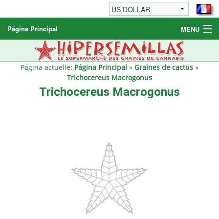
Página Principal
MENU
Graines de cannabis
Autres produits
Página actuelle:
Página Principal
»
Graines de cactus
»
Trichocereus Macrogonus
Informations
Trichocereus Macrogonus