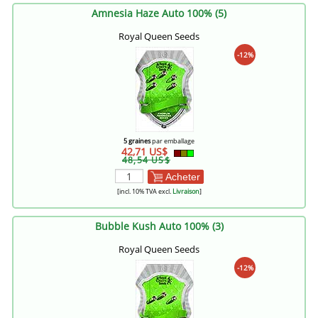
Amnesia Haze Auto 100% (5)
Royal Queen Seeds
-12%
5 graines
par emballage
42,71 US$
48,54 US$
Acheter
[incl. 10% TVA excl.
Livraison
]
Bubble Kush Auto 100% (3)
Royal Queen Seeds
-12%