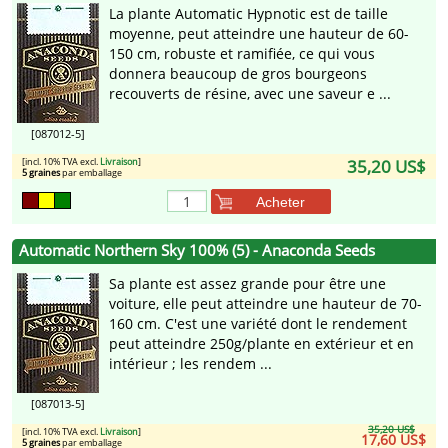
La plante Automatic Hypnotic est de taille
moyenne, peut atteindre une hauteur de 60-
150 cm, robuste et ramifiée, ce qui vous
donnera beaucoup de gros bourgeons
recouverts de résine, avec une saveur e ...
[087012-5]
[incl. 10% TVA excl.
Livraison
]
35,20 US$
5 graines
par emballage
Acheter
Automatic Northern Sky 100% (5) - Anaconda Seeds
Sa plante est assez grande pour être une
voiture, elle peut atteindre une hauteur de 70-
160 cm. C'est une variété dont le rendement
peut atteindre 250g/plante en extérieur et en
intérieur ; les rendem ...
[087013-5]
35,20 US$
[incl. 10% TVA excl.
Livraison
]
17,60 US$
5 graines
par emballage