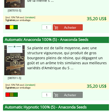
de la même s ...
[087010-5]
[incl. 10% TVA excl.
Livraison
]
35,20 US$
5 graines
par emballage
Acheter
Automatic Anaconda 100% (5) - Anaconda Seeds
Sa plante est de taille moyenne, avec une
structure vigoureuse, qui produit de gros
bourgeons pleins de résine, qui dégagent un
goût et un arôme très similaires aux meilleures
variétés d'Amérique du S ...
[087011-5]
[incl. 10% TVA excl.
Livraison
]
35,20 US$
5 graines
par emballage
Acheter
Automatic Hypnotic 100% (5) - Anaconda Seeds