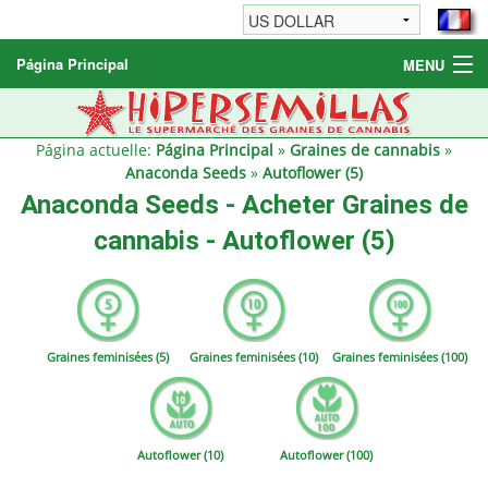
Página Principal
MENU
Graines de cannabis
Autres produits
Página actuelle:
Página Principal
»
Graines de cannabis
»
Anaconda Seeds
»
Autoflower (5)
Informations
Anaconda Seeds - Acheter Graines de
cannabis - Autoflower (5)
Graines feminisées (5)
Graines feminisées (10)
Graines feminisées (100)
Autoflower (10)
Autoflower (100)