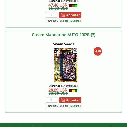
5 graines
par emballage
47,46 US$
55,83 US$
Acheter
[incl. 10% TVA excl.
Livraison
]
Cream Mandarine AUTO 100% (3)
Sweet Seeds
-15%
3 graines
par emballage
28,89 US$
33,99 US$
Acheter
[incl. 10% TVA excl.
Livraison
]