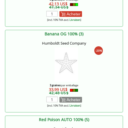
42,13 US$
47,34 US$
Acheter
[incl. 10% TVA excl.
Livraison
]
Banana OG 100% (3)
Humboldt Seed Company
-20%
3 graines
par emballage
33,99 US$
42,48 US$
Acheter
[incl. 10% TVA excl.
Livraison
]
Red Poison AUTO 100% (5)