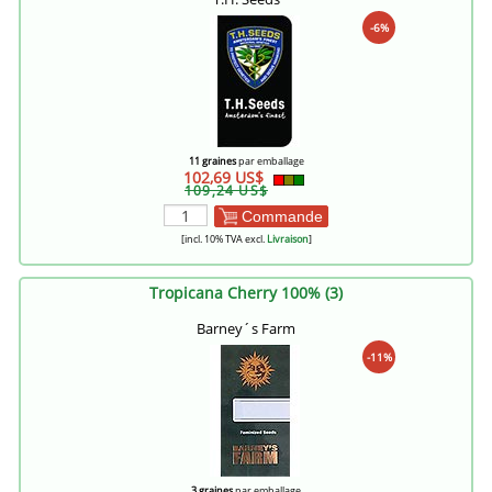
-6%
11 graines
par emballage
102,69 US$
109,24 US$
Commande
[incl. 10% TVA excl.
Livraison
]
Tropicana Cherry 100% (3)
Barney´s Farm
-11%
3 graines
par emballage