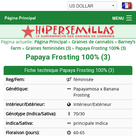
Página Principal
MENU
Graines de cannabis
Autres produits
Página actuelle:
Página Principal
»
Graines de cannabis
»
Barney's
Farm
»
Graines feminisées (3)
»
Papaya Frosting 100% (3)
Informations
Papaya Frosting 100% (3)
Fiche technique Papaya Frosting 100% (3)
Reg/Fem:
féminisée
Génétique:
Papayamosa x Banana
Frosting
Intérieur/Extérieur:
Intérieur/Extérieur
Génotype (Indica/Sativa):
70/30
Indica/Sativa:
principale Indica
Floraison (jours):
60-65