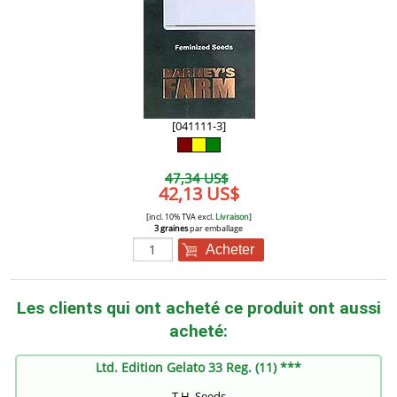
[041111-3]
47,34 US$
42,13 US$
[incl. 10% TVA excl.
Livraison
]
3 graines
par emballage
Acheter
Les clients qui ont acheté ce produit ont aussi
acheté:
Ltd. Edition Gelato 33 Reg. (11) ***
T.H. Seeds