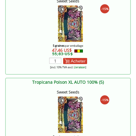
Sweet Seeds
-15%
5 graines
par emballage
47,46 US$
55,83 US$
Acheter
[incl. 10% TVA excl.
Livraison
]
Tropicana Poison XL AUTO 100% (5)
Sweet Seeds
-15%