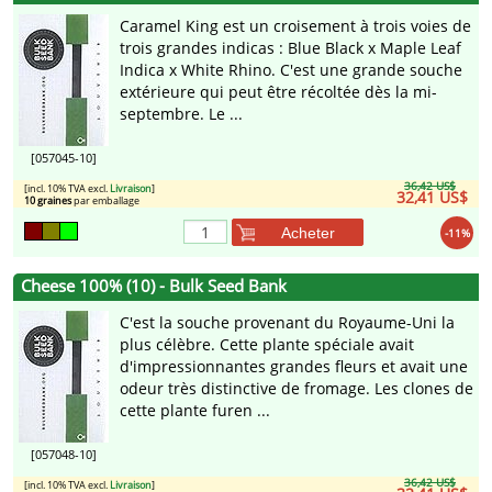
Caramel King est un croisement à trois voies de
trois grandes indicas : Blue Black x Maple Leaf
Indica x White Rhino. C'est une grande souche
extérieure qui peut être récoltée dès la mi-
septembre. Le ...
[057045-10]
36,42 US$
[incl. 10% TVA excl.
Livraison
]
32,41 US$
10 graines
par emballage
Acheter
-11%
Cheese 100% (10) - Bulk Seed Bank
C'est la souche provenant du Royaume-Uni la
plus célèbre. Cette plante spéciale avait
d'impressionnantes grandes fleurs et avait une
odeur très distinctive de fromage. Les clones de
cette plante furen ...
[057048-10]
36,42 US$
[incl. 10% TVA excl.
Livraison
]