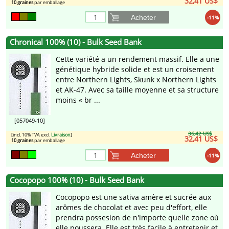
32,41 US$
10 graines
par emballage
Acheter
-11%
Chronical 100% (10) - Bulk Seed Bank
Cette variété a un rendement massif. Elle a une
génétique hybride solide et est un croisement
entre Northern Lights, Skunk x Northern Lights
et AK-47. Avec sa taille moyenne et sa structure
moins « br ...
[057049-10]
36,42 US$
[incl. 10% TVA excl.
Livraison
]
32,41 US$
10 graines
par emballage
Acheter
-11%
Cocopopo 100% (10) - Bulk Seed Bank
Cocopopo est une sativa amère et sucrée aux
arômes de chocolat et avec peu d'effort, elle
prendra possesion de n'importe quelle zone où
elle poussera. Elle est très facile à entretenir et