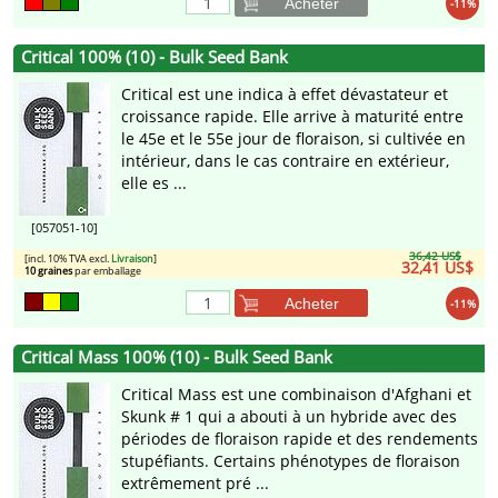
Acheter
-11%
Critical 100% (10) - Bulk Seed Bank
Critical est une indica à effet dévastateur et
croissance rapide. Elle arrive à maturité entre
le 45e et le 55e jour de floraison, si cultivée en
intérieur, dans le cas contraire en extérieur,
elle es ...
[057051-10]
36,42 US$
[incl. 10% TVA excl.
Livraison
]
32,41 US$
10 graines
par emballage
Acheter
-11%
Critical Mass 100% (10) - Bulk Seed Bank
Critical Mass est une combinaison d'Afghani et
Skunk # 1 qui a abouti à un hybride avec des
périodes de floraison rapide et des rendements
stupéfiants. Certains phénotypes de floraison
extrêmement pré ...