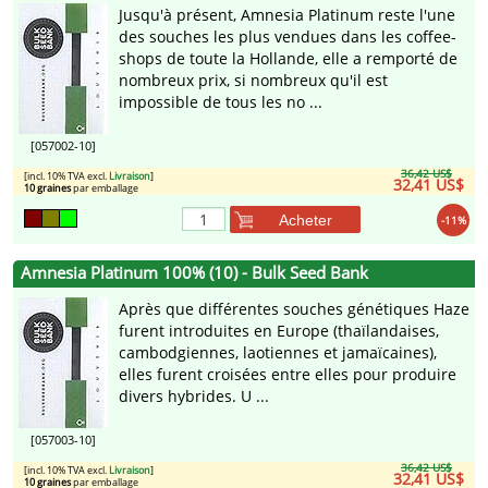
Jusqu'à présent, Amnesia Platinum reste l'une
des souches les plus vendues dans les coffee-
shops de toute la Hollande, elle a remporté de
nombreux prix, si nombreux qu'il est
impossible de tous les no ...
[057002-10]
36,42 US$
[incl. 10% TVA excl.
Livraison
]
32,41 US$
10 graines
par emballage
Acheter
-11%
Amnesia Platinum 100% (10) - Bulk Seed Bank
Après que différentes souches génétiques Haze
furent introduites en Europe (thaïlandaises,
cambodgiennes, laotiennes et jamaïcaines),
elles furent croisées entre elles pour produire
divers hybrides. U ...
[057003-10]
36,42 US$
[incl. 10% TVA excl.
Livraison
]
32,41 US$
10 graines
par emballage