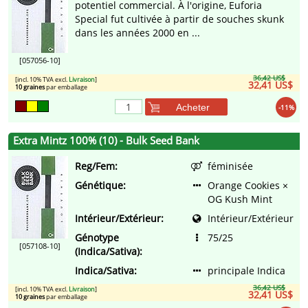
potentiel commercial. À l'origine, Euforia
Special fut cultivée à partir de souches skunk
dans les années 2000 en ...
[057056-10]
36,42 US$
[incl. 10% TVA excl.
Livraison
]
32,41 US$
10 graines
par emballage
Acheter
-11%
Extra Mintz 100% (10) - Bulk Seed Bank
Reg/Fem:
féminisée
Génétique:
Orange Cookies ×
OG Kush Mint
Intérieur/Extérieur:
Intérieur/Extérieur
Génotype
75/25
[057108-10]
(Indica/Sativa):
Indica/Sativa:
principale Indica
36,42 US$
[incl. 10% TVA excl.
Livraison
]
32,41 US$
10 graines
par emballage