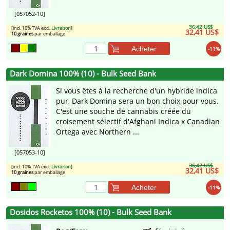
[057052-10]
36,42 US$
[incl. 10% TVA excl.
Livraison
]
32,41 US$
10 graines
par emballage
Acheter
-11%
Dark Domina 100% (10) - Bulk Seed Bank
Si vous êtes à la recherche d'un hybride indica
pur, Dark Domina sera un bon choix pour vous.
C'est une souche de cannabis créée du
croisement sélectif d'Afghani Indica x Canadian
Ortega avec Northern ...
[057053-10]
36,42 US$
[incl. 10% TVA excl.
Livraison
]
32,41 US$
10 graines
par emballage
Acheter
-11%
Dosidos Rocketos 100% (10) - Bulk Seed Bank