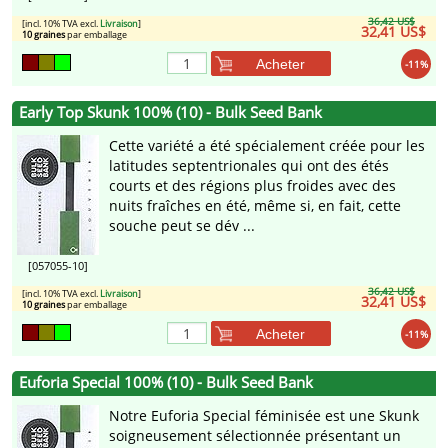
36,42 US$
[incl. 10% TVA excl.
Livraison
]
32,41 US$
10 graines
par emballage
Acheter
-11%
Early Top Skunk 100% (10) - Bulk Seed Bank
Cette variété a été spécialement créée pour les
latitudes septentrionales qui ont des étés
courts et des régions plus froides avec des
nuits fraîches en été, même si, en fait, cette
souche peut se dév ...
[057055-10]
36,42 US$
[incl. 10% TVA excl.
Livraison
]
32,41 US$
10 graines
par emballage
Acheter
-11%
Euforia Special 100% (10) - Bulk Seed Bank
Notre Euforia Special féminisée est une Skunk
soigneusement sélectionnée présentant un