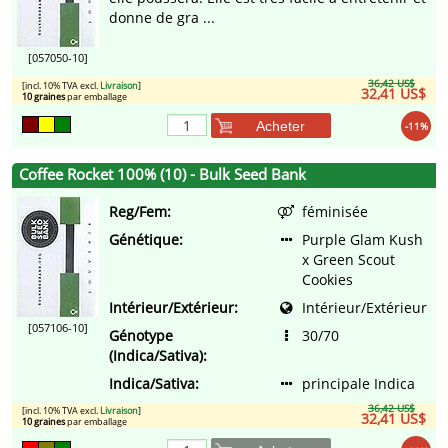
donne de gra ...
[057050-10]
36,42 US$
[incl. 10% TVA excl.
Livraison
]
32,41 US$
10 graines
par emballage
Acheter
-11%
Coffee Rocket 100% (10) - Bulk Seed Bank
Reg/Fem:
féminisée
Génétique:
Purple Glam Kush
x Green Scout
Cookies
Intérieur/Extérieur:
Intérieur/Extérieur
[057106-10]
Génotype
30/70
(Indica/Sativa):
Indica/Sativa:
principale Indica
36,42 US$
[incl. 10% TVA excl.
Livraison
]
32,41 US$
10 graines
par emballage