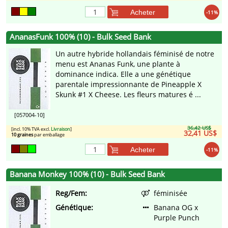
Acheter
-11%
AnanasFunk 100% (10) - Bulk Seed Bank
Un autre hybride hollandais féminisé de notre
menu est Ananas Funk, une plante à
dominance indica. Elle a une génétique
parentale impressionnante de Pineapple X
Skunk #1 X Cheese. Les fleurs matures é ...
[057004-10]
36,42 US$
[incl. 10% TVA excl.
Livraison
]
32,41 US$
10 graines
par emballage
Acheter
-11%
Banana Monkey 100% (10) - Bulk Seed Bank
Reg/Fem:
féminisée
Génétique:
Banana OG x
Purple Punch