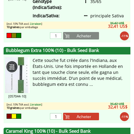
Génotype
35/65
(Indica/Sativa):
Indica/Sativa:
principale Sativa
36,42 US$
[incl. 10% TVA excl.
Livraison
]
32,41 US$
10 graines
par emballage
Acheter
-11%
Bubblegum Extra 100% (10) - Bulk Seed Bank
Cette souche fut créée dans l'Indiana, aux
États-Unis. Une fois importée en Hollande en
tant que souche clone seule, elle gagna un
succès immédiat. D'un point de vue médical,
bubblegum extra est connu ...
[057044-10]
36,42 US$
[incl. 10% TVA excl.
Livraison
]
32,41 US$
10 graines
par emballage
Acheter
-11%
Caramel King 100% (10) - Bulk Seed Bank