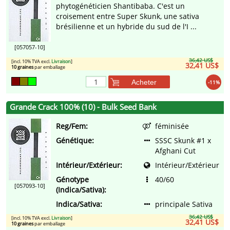
phytogénéticien Shantibaba. C'est un
croisement entre Super Skunk, une sativa
brésilienne et un hybride du sud de l'I ...
[057057-10]
36,42 US$
[incl. 10% TVA excl.
Livraison
]
32,41 US$
10 graines
par emballage
Acheter
-11%
Grande Crack 100% (10) - Bulk Seed Bank
Reg/Fem:
féminisée
Génétique:
SSSC Skunk #1 x
Afghani Cut
Intérieur/Extérieur:
Intérieur/Extérieur
Génotype
40/60
[057093-10]
(Indica/Sativa):
Indica/Sativa:
principale Sativa
36,42 US$
[incl. 10% TVA excl.
Livraison
]
32,41 US$
10 graines
par emballage