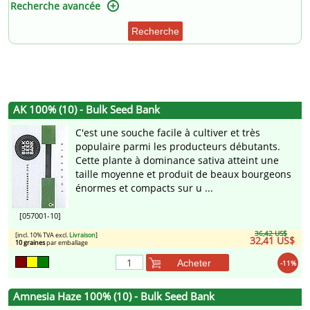
Recherche avancée
Recherche
AK 100% (10) - Bulk Seed Bank
C'est une souche facile à cultiver et très
populaire parmi les producteurs débutants.
Cette plante à dominance sativa atteint une
taille moyenne et produit de beaux bourgeons
énormes et compacts sur u ...
[057001-10]
36,42 US$
[incl. 10% TVA excl.
Livraison
]
32,41 US$
10 graines
par emballage
Acheter
-11%
Amnesia Haze 100% (10) - Bulk Seed Bank