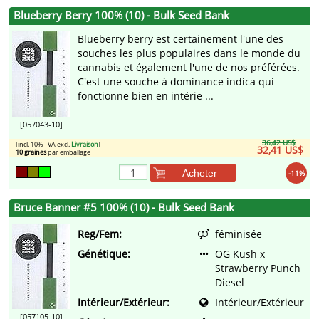
Blueberry Berry 100% (10) - Bulk Seed Bank
Blueberry berry est certainement l'une des
souches les plus populaires dans le monde du
cannabis et également l'une de nos préférées.
C'est une souche à dominance indica qui
fonctionne bien en intérie ...
[057043-10]
36,42 US$
[incl. 10% TVA excl.
Livraison
]
32,41 US$
10 graines
par emballage
Acheter
-11%
Bruce Banner #5 100% (10) - Bulk Seed Bank
Reg/Fem:
féminisée
Génétique:
OG Kush x
Strawberry Punch
Diesel
Intérieur/Extérieur:
Intérieur/Extérieur
[057105-10]