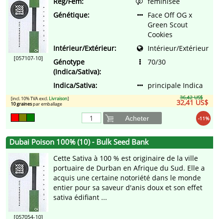
Reg/Fem:
féminisée
Génétique:
Face Off OG x
Green Scout
Cookies
Intérieur/Extérieur:
Intérieur/Extérieur
[057107-10]
Génotype
70/30
(Indica/Sativa):
Indica/Sativa:
principale Indica
36,42 US$
[incl. 10% TVA excl.
Livraison
]
32,41 US$
10 graines
par emballage
Acheter
-11%
Dubai Poison 100% (10) - Bulk Seed Bank
Cette Sativa à 100 % est originaire de la ville
portuaire de Durban en Afrique du Sud. Elle a
acquis une certaine notoriété dans le monde
entier pour sa saveur d'anis doux et son effet
sativa édifiant ...
[057054-10]