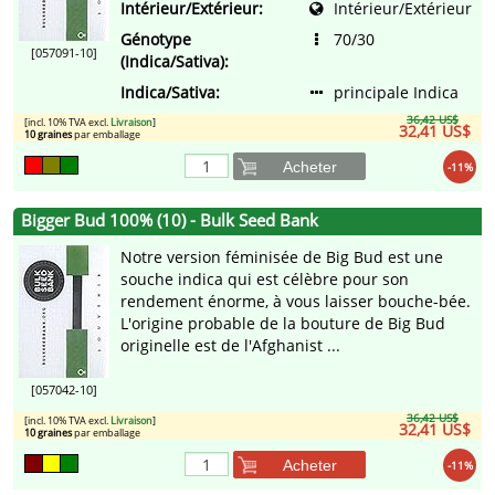
Intérieur/Extérieur:
Intérieur/Extérieur
Génotype
70/30
[057091-10]
(Indica/Sativa):
Indica/Sativa:
principale Indica
36,42 US$
[incl. 10% TVA excl.
Livraison
]
32,41 US$
10 graines
par emballage
Acheter
-11%
Bigger Bud 100% (10) - Bulk Seed Bank
Notre version féminisée de Big Bud est une
souche indica qui est célèbre pour son
rendement énorme, à vous laisser bouche-bée.
L'origine probable de la bouture de Big Bud
originelle est de l'Afghanist ...
[057042-10]
36,42 US$
[incl. 10% TVA excl.
Livraison
]
32,41 US$
10 graines
par emballage
Acheter
-11%