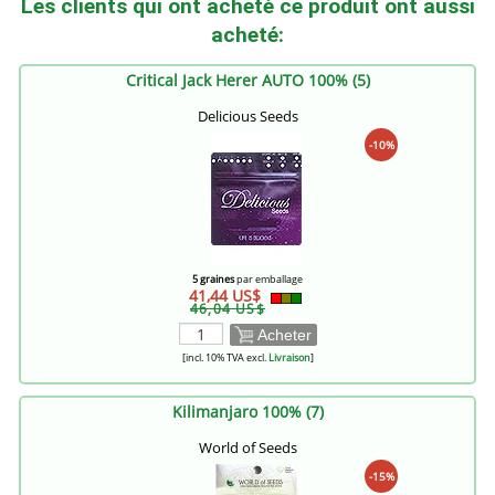
Les clients qui ont acheté ce produit ont aussi
acheté:
Critical Jack Herer AUTO 100% (5)
Delicious Seeds
-10%
5 graines
par emballage
41,44 US$
46,04 US$
Acheter
[incl. 10% TVA excl.
Livraison
]
Kilimanjaro 100% (7)
World of Seeds
-15%