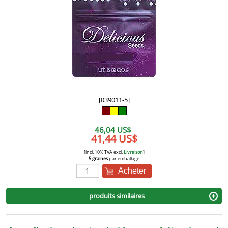
[039011-5]
46,04 US$
41,44 US$
[incl. 10% TVA excl.
Livraison
]
5 graines
par emballage
Acheter
produits similaires