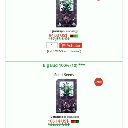
5 graines
par emballage
94,03 US$
117,53 US$
Acheter
[incl. 10% TVA excl.
Livraison
]
Big Bud 100% (10) ***
Sensi Seeds
-20%
10 graines
par emballage
106,14 US$
132,68 US$