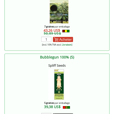
7 graines
par emballage
43,26 US$
50,89 US$
Acheter
[incl. 10% TVA excl.
Livraison
]
Bubblegun 100% (5)
Spliff Seeds
5 graines
par emballage
39,38 US$