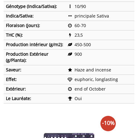
Génotype (Indica/Sativa):
10/90
Indica/Sativa:
principale Sativa
Floraison (jours):
60-70
THC (%):
23,5
Production intérieur (g/m2):
450-500
Production Extérieur
900
(g/Planta):
Saveur:
Haze and incense
Effet:
euphoric, longlasting
Extérieur:
end of October
Le Lauréate:
Oui
-10%