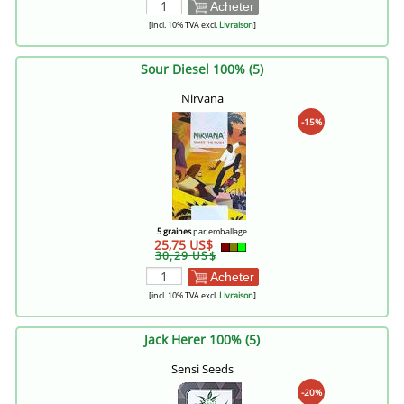
Acheter
[incl. 10% TVA excl.
Livraison
]
Sour Diesel 100% (5)
Nirvana
-15%
5 graines
par emballage
25,75 US$
30,29 US$
Acheter
[incl. 10% TVA excl.
Livraison
]
Jack Herer 100% (5)
Sensi Seeds
-20%