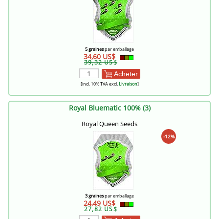
5 graines
par emballage
34,60 US$
39,32 US$
Acheter
[incl. 10% TVA excl.
Livraison
]
Royal Bluematic 100% (3)
Royal Queen Seeds
-12%
3 graines
par emballage
24,49 US$
27,82 US$