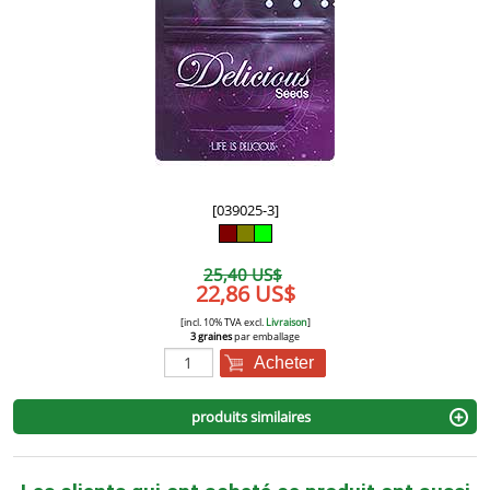
[039025-3]
25,40 US$
22,86 US$
[incl. 10% TVA excl.
Livraison
]
3 graines
par emballage
Acheter
produits similaires