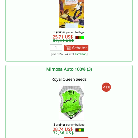
5 graines
par emballage
25,71 US$
30,24 US$
Acheter
[incl. 10% TVA excl.
Livraison
]
Mimosa Auto 100% (3)
Royal Queen Seeds
-12%
3 graines
par emballage
28,74 US$
32,66 US$