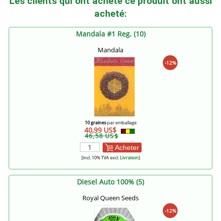
Les clients qui ont acheté ce produit ont aussi
acheté:
Mandala #1 Reg. (10)
Mandala
-12%
10 graines
par emballage
40,99 US$
46,58 US$
Acheter
[incl. 10% TVA excl.
Livraison
]
Diesel Auto 100% (5)
Royal Queen Seeds
-12%