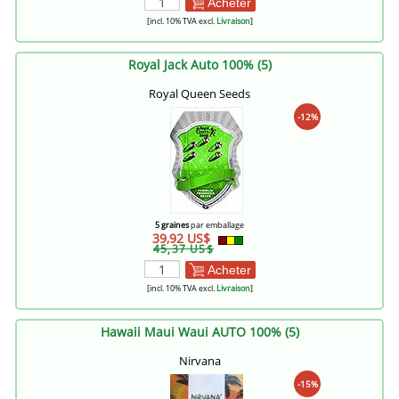
Acheter
[incl. 10% TVA excl.
Livraison
]
Royal Jack Auto 100% (5)
Royal Queen Seeds
-12%
5 graines
par emballage
39,92 US$
45,37 US$
Acheter
[incl. 10% TVA excl.
Livraison
]
Hawaii Maui Waui AUTO 100% (5)
Nirvana
-15%