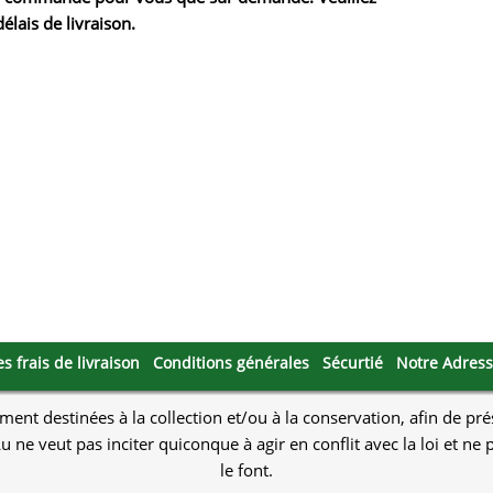
ds
Mallorca Seeds
Seed Stockers
élais de livraison.
Seeds
Mandala
Seedy Simon
s
Medical Seeds Co.
Silent Seeds
k Seeds
Ministry of Cannabis
Söllner - Vadda'
dhi
Paradise Seeds
Strain Hunters S
 the Great Gardener
Philosopher Seeds
Sumo Seeds
es frais de livraison
Conditions générales
Sécurtié
Notre Adres
ment destinées à la collection et/ou à la conservation, afin de pr
u ne veut pas inciter quiconque à agir en conflit avec la loi et n
le font.