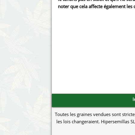
Annabelle´s Garden
Fast Bu
noter que cela affecte également les d
Barney's Farm
Female 
Blimburn Seeds
G13 Lab
Bulk Seed Bank
Genehti
Bulldog Seeds
Green Bo
Cannabella Genetics
House of
l
Toutes les graines vendues sont stricte
les lois changeraient. Hipersemillas SL