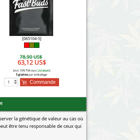
Victory Seeds
Vision Seeds
White Label Seeds
[065104-5]
s Marijuanabam
World of Seeds
78,90 US$
eedbank
63,12 US$
CBD Chanvre Industriel
[incl. 10% TVA excl.
Livraison
]
5 graines
par emballage
Commande
se
éserver la génétique de valeur au cas où
e peut être tenu responsable de ceux qui