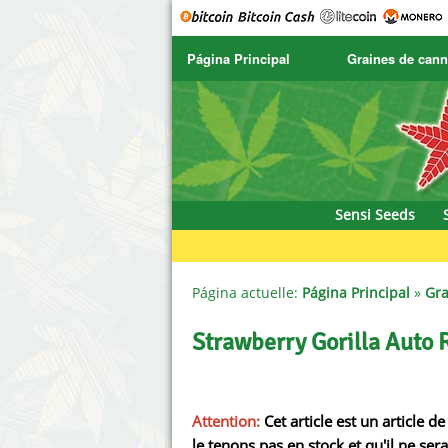
Página Principal
Graines de cann
SENSI SEEDS
CBD Cre
SENSI SEEDS RESEARCH
Chronic 
NIRVANA
Deliciou
Sensi Seeds
GREENHOUSE
DNA Gen
SERIOUS SEEDS
Dr. Unde
Página actuelle:
Página Principal
»
Gra
SPLIFF SEEDS
Dutch Pa
Strawberry Gorilla Auto
Ace Seeds
Empire 
Anaconda Seeds
Exotic S
Attention:
Cet article est un article
le tenons pas en stock et qu'il ne 