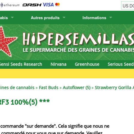
abis
Autres produits
Informations
w
Graines de cactus
Humboldt Seed Company
Informations de commande
Positronics
& Caviar
Plantes Canaries
Humboldt Seeds
Informations de livraison
Prana Medical S
s Seeds
Hyp3rids
Questions fréquentes
Pyramid Seeds
Sensi Seeds Research
Nirvana
Greenhouse
Serious Seed
etics
Kalashnikov Seeds
Resin Seeds
rground Seeds
Kannabia
Ripper Seeds
ines de cannabis
»
Fast Buds
»
Autoflower (5)
»
Strawberry Gorilla 
ssion
K.C. Brains
Royal Queen Se
 RF3 100%(5) ***
Seeds
krauTHCollective
Samsara Seeds
eeds
La Semilla Automatica
Seedsman
 de commande "sur demande". Cela signifie que nous ne
sera commandé pour vous que sur demande. Veuillez