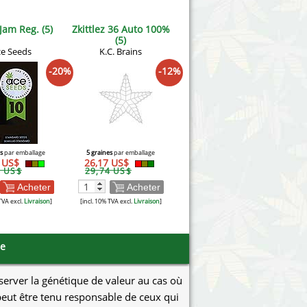
Jam Reg. (5)
Zkittlez 36 Auto 100%
(5)
e Seeds
K.C. Brains
-20%
-12%
s
par emballage
5 graines
par emballage
9 US$
26,17 US$
9 US$
29,74 US$
Acheter
Acheter
TVA excl.
Livraison
]
[incl. 10% TVA excl.
Livraison
]
se
éserver la génétique de valeur au cas où
e peut être tenu responsable de ceux qui