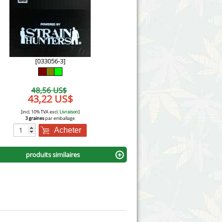
Victory Seeds
Vision Seeds
White Label Seeds
[033056-3]
s Marijuanabam
World of Seeds
48,56 US$
eedbank
43,22 US$
CBD Chanvre Industriel
[incl. 10% TVA excl.
Livraison
]
3 graines
par emballage
Acheter
produits similaires