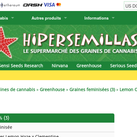
abis
Autres produits
Informations
w
Graines de cactus
Humboldt Seed Company
Informations de commande
Positronics
& Caviar
Plantes Canaries
Humboldt Seeds
Informations de livraison
Prana Medical S
s Seeds
Hyp3rids
Questions fréquentes
Pyramid Seeds
Sensi Seeds Research
Nirvana
Greenhouse
Serious Seed
etics
Kalashnikov Seeds
Resin Seeds
G
rground Seeds
Kannabia
Ripper Seeds
ines de cannabis
»
Greenhouse
»
Graines feminisées (3)
»
Lemon O
ssion
K.C. Brains
Royal Queen Se
Seeds
krauTHCollective
Samsara Seeds
 (3)
inisée
eeds
La Semilla Automatica
Seedsman
er Lemon Haze x Clementine