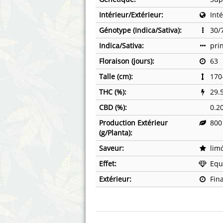
Annabelle´s Garden
Fast Bu
Intérieur/Extérieur:
Int
Barney's Farm
Female 
Génotype (Indica/Sativa):
30/
Indica/Sativa:
pri
Blimburn Seeds
G13 Lab
Floraison (jours):
63
Bulk Seed Bank
Genehti
Talle (cm):
170
THC (%):
29.
Bulldog Seeds
Green Bo
CBD (%):
0.2
Cannabella Genetics
House of
Production Extérieur
800
(g/Planta):
Saveur:
lim
Effet:
Equ
Extérieur:
Fin