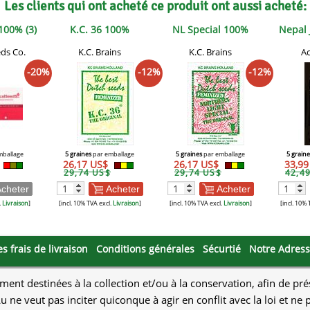
Les clients qui ont acheté ce produit ont aussi acheté:
100% (3)
K.C. 36 100%
NL Special 100%
Nepal 
ds Co.
K.C. Brains
K.C. Brains
Ac
-20%
-12%
-12%
mballage
5 graines
par emballage
5 graines
par emballage
5 graine
26,17 US$
26,17 US$
33,9
29,74 US$
29,74 US$
42,4
cheter
Acheter
Acheter
.
Livraison
]
[incl. 10% TVA excl.
Livraison
]
[incl. 10% TVA excl.
Livraison
]
[incl. 10% 
es frais de livraison
Conditions générales
Sécurtié
Notre Adres
ment destinées à la collection et/ou à la conservation, afin de pr
u ne veut pas inciter quiconque à agir en conflit avec la loi et n