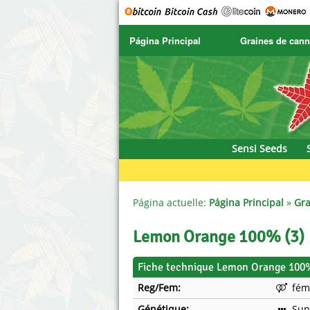
Página Principal
Graines de cann
SENSI SEEDS
CBD Cre
SENSI SEEDS RESEARCH
Chronic 
NIRVANA
Deliciou
Sensi Seeds
GREENHOUSE
DNA Gen
SERIOUS SEEDS
Dr. Unde
Página actuelle:
Página Principal
»
Gra
SPLIFF SEEDS
Dutch Pa
Lemon Orange 100% (3)
Ace Seeds
Empire 
Fiche technique Lemon Orange 100%
Reg/Fem:
fém
Anaconda Seeds
Exotic S
Génétique:
Sup