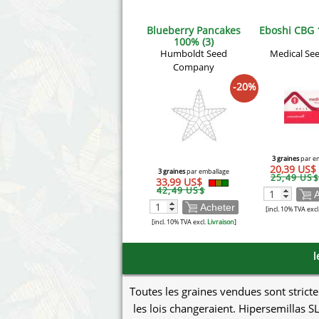
Blueberry Pancakes
Eboshi CBG 
100% (3)
Humboldt Seed
Medical See
Company
-20%
3 graines
par e
20,39 US$
3 graines
par emballage
25,49 US$
33,99 US$
42,49 US$
A
Acheter
[incl. 10% TVA excl
[incl. 10% TVA excl.
Livraison
]
l
Toutes les graines vendues sont stricte
les lois changeraient. Hipersemillas SL