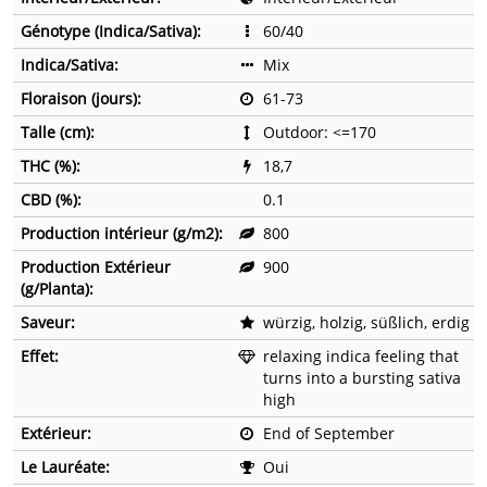
Génotype (Indica/Sativa):
60/40
Indica/Sativa:
Mix
Floraison (jours):
61-73
Talle (cm):
Outdoor: <=170
THC (%):
18,7
CBD (%):
0.1
Production intérieur (g/m2):
800
Production Extérieur
900
(g/Planta):
Saveur:
würzig, holzig, süßlich, erdig
Effet:
relaxing indica feeling that
turns into a bursting sativa
high
Extérieur:
End of September
Le Lauréate:
Oui