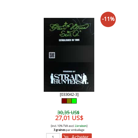
-11%
[033042-3]
30,35 US$
27,01 US$
[incl. 10% TVA excl.
Livraison
]
3 graines
par emballage
Acheter