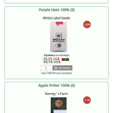
Purple Haze 100% (3)
White Label Seeds
-20%
3 graines
par emballage
39,33 US$
49,16 US$
Acheter
[incl. 10% TVA excl.
Livraison
]
Apple Fritter 100% (3)
Barney´s Farm
-11%