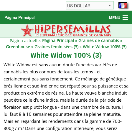
Página Principal
MENU
Graines de cannabis
Autres produits
Página actuelle:
Página Principal
»
Graines de cannabis
»
Greenhouse
»
Graines feminisées (3)
»
White Widow 100% (3)
Informations
White Widow 100% (3)
White Widow est sans aucun doute l'une des variétés de
cannabis les plus connues de tous les temps - et
certainement pas sans fondement. Ce mélange de génétique
brésilienne et sud-indienne est réputé pour sa puissance et sa
production extrême de résine. La haute veuve blanche induit
peut être celle d'une Indica, mais la durée de la période de
floraison est plutôt longue - dans une chambre de culture, il
lui faut 8 à 10 semaines pour atteindre sa pleine maturité.
Mais en regardant les rendements dans la gamme de 700-
800g / m? Dans une configuration intérieure, vous serez