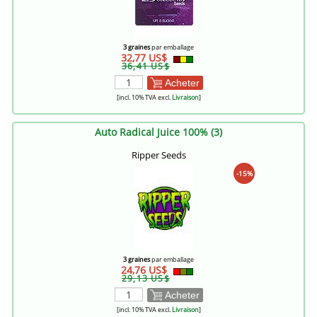
3 graines
par emballage
32,77 US$
36,41 US$
Acheter
[incl. 10% TVA excl.
Livraison
]
Auto Radical Juice 100% (3)
Ripper Seeds
-15%
3 graines
par emballage
24,76 US$
29,13 US$
Acheter
[incl. 10% TVA excl.
Livraison
]