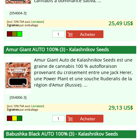
cannabis à dominance Sativa, ...
[054004-3]
[incl. 10% TVA excl.
Livraison
]
25,49 US$
3 graines
par emballage
Acheter
Amur Giant AUTO 100% (3) - Kalashnikov Seeds
Amur Giant Auto de Kalashnikov Seeds est une
graine de cannabis 100 % autofloraison
provenant du croisement entre une Jack Herer,
une Power Plant et une souche Ruderalis de la
région d’Amur (Russie). ...
[054006-3]
[incl. 10% TVA excl.
Livraison
]
29,13 US$
3 graines
par emballage
Acheter
Babushka Black AUTO 100% (3) - Kalashnikov Seeds