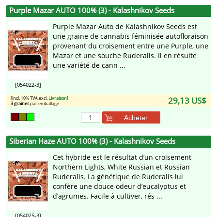
Purple Mazar AUTO 100% (3) - Kalashnikov Seeds
Purple Mazar Auto de Kalashnikov Seeds est
une graine de cannabis féminisée autofloraison
provenant du croisement entre une Purple, une
Mazar et une souche Ruderalis. Il en résulte
une variété de cann ...
[054022-3]
[incl. 10% TVA excl.
Livraison
]
29,13 US$
3 graines
par emballage
Acheter
Siberian Haze AUTO 100% (3) - Kalashnikov Seeds
Cet hybride est le résultat d’un croisement
Northern Lights, White Russian et Russian
Ruderalis. La génétique de Ruderalis lui
confère une douce odeur d’eucalyptus et
d’agrumes. Facile à cultiver, rés ...
[054025-3]