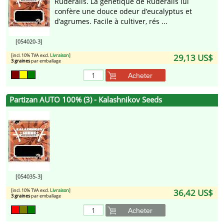
Ruderalis. La génétique de Ruderalis lui
confère une douce odeur d’eucalyptus et
d’agrumes. Facile à cultiver, rés ...
[054020-3]
[incl. 10% TVA excl.
Livraison
]
29,13 US$
3 graines
par emballage
Acheter
Partizan AUTO 100% (3) - Kalashnikov Seeds
[054035-3]
[incl. 10% TVA excl.
Livraison
]
36,42 US$
3 graines
par emballage
Acheter