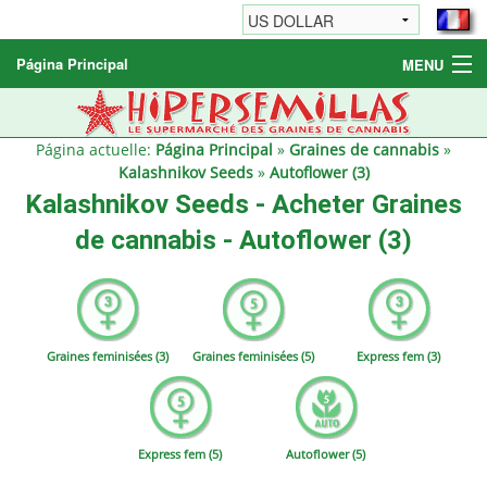
Página Principal
MENU
Graines de cannabis
Autres produits
Página actuelle:
Página Principal
»
Graines de cannabis
»
Kalashnikov Seeds
»
Autoflower (3)
Informations
Kalashnikov Seeds - Acheter Graines
de cannabis - Autoflower (3)
Graines feminisées (3)
Graines feminisées (5)
Express fem (3)
Express fem (5)
Autoflower (5)