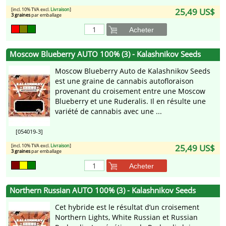
[incl. 10% TVA excl.
Livraison
]
25,49 US$
3 graines
par emballage
Acheter
Moscow Blueberry AUTO 100% (3) - Kalashnikov Seeds
Moscow Blueberry Auto de Kalashnikov Seeds
est une graine de cannabis autofloraison
provenant du croisement entre une Moscow
Blueberry et une Ruderalis. Il en résulte une
variété de cannabis avec une ...
[054019-3]
[incl. 10% TVA excl.
Livraison
]
25,49 US$
3 graines
par emballage
Acheter
Northern Russian AUTO 100% (3) - Kalashnikov Seeds
Cet hybride est le résultat d’un croisement
Northern Lights, White Russian et Russian