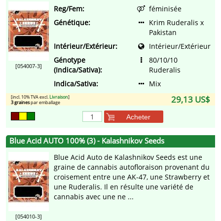
Reg/Fem:
féminisée
Génétique:
Krim Ruderalis x
Pakistan
Intérieur/Extérieur:
Intérieur/Extérieur
Génotype
80/10/10
[054007-3]
(Indica/Sativa):
Ruderalis
Indica/Sativa:
Mix
[incl. 10% TVA excl.
Livraison
]
29,13 US$
3 graines
par emballage
Acheter
Blue Acid AUTO 100% (3) - Kalashnikov Seeds
Blue Acid Auto de Kalashnikov Seeds est une
graine de cannabis autofloraison provenant du
croisement entre une AK-47, une Strawberry et
une Ruderalis. Il en résulte une variété de
cannabis avec une ne ...
[054010-3]