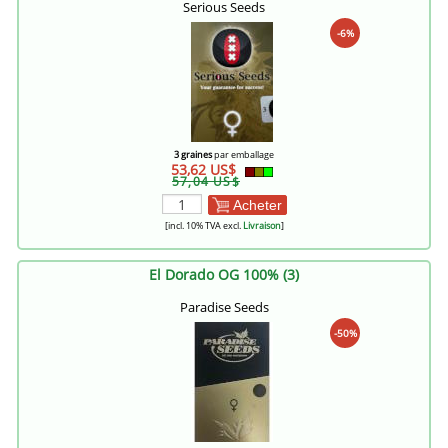
Serious Seeds
-6%
3 graines
par emballage
53,62 US$
57,04 US$
Acheter
[incl. 10% TVA excl.
Livraison
]
El Dorado OG 100% (3)
Paradise Seeds
-50%