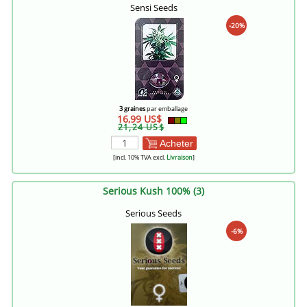
Sensi Seeds
-20%
3 graines
par emballage
16,99 US$
21,24 US$
Acheter
[incl. 10% TVA excl.
Livraison
]
Serious Kush 100% (3)
Serious Seeds
-6%