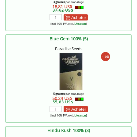
3 graines
par emballage
18,81 US$
37,62 US$
Acheter
[incl. 10% TVA excl.
Livraison
]
Blue Gem 100% (5)
Paradise Seeds
-10%
5 graines
par emballage
50,24 US$
55,83 US$
Acheter
[incl. 10% TVA excl.
Livraison
]
Hindu Kush 100% (3)