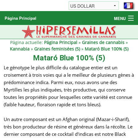
Página Principal
MENU
Graines de cannabis
Autres produits
Página actuelle:
Página Principal
»
Graines de cannabis
»
Kannabia
»
Graines feminisées (5)
»
Mataró Blue 100% (5)
Informations
Mataró Blue 100% (5)
Le génotype le plus difficile du catalogue entier est un
croisement à trois voies qui a le meilleur de plusieurs gènes à
prédominance indica. Parmi eux, nous avons une des
Myrtilles les plus indiquées, très productive, qui conserve
toutes les propriétés pour lesquelles cette variété est connue
(faible hauteur, floraison rapide et tons bleus).
Un autre composant est un Afghan original (Mazar-i-Sharif),
très bon producteur de résine et généreux dans la récolte. Le
dernier composant de ce cocktail d'indicas est notre Black