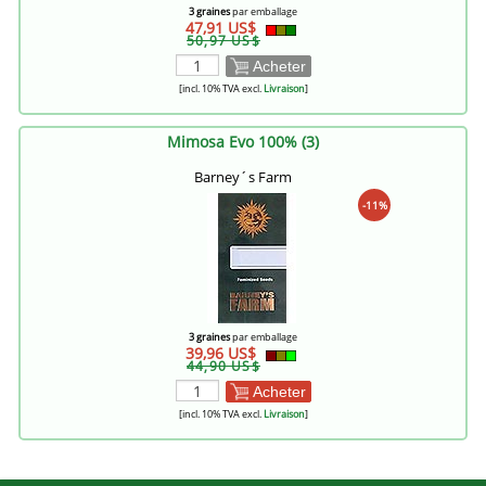
3 graines
par emballage
47,91 US$
50,97 US$
Acheter
[incl. 10% TVA excl.
Livraison
]
Mimosa Evo 100% (3)
Barney´s Farm
-11%
3 graines
par emballage
39,96 US$
44,90 US$
Acheter
[incl. 10% TVA excl.
Livraison
]