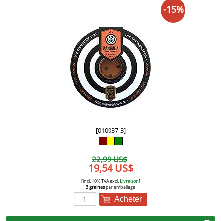
-15%
[010037-3]
22,99 US$
19,54 US$
[incl. 10% TVA excl.
Livraison
]
3 graines
par emballage
Acheter