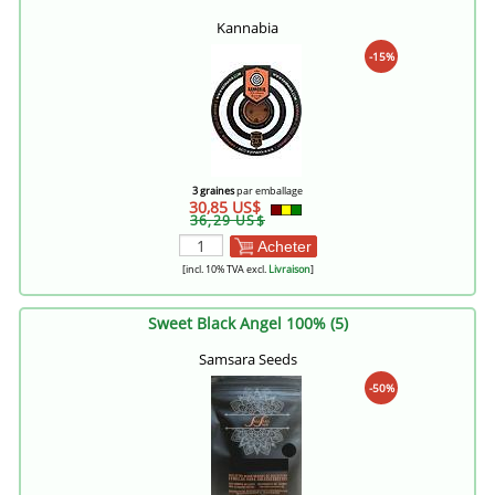
Kannabia
-15%
3 graines
par emballage
30,85 US$
36,29 US$
Acheter
[incl. 10% TVA excl.
Livraison
]
Sweet Black Angel 100% (5)
Samsara Seeds
-50%