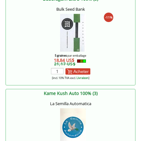
Bulk Seed Bank
-11%
5 graines
par emballage
18,84 US$
21,17 US$
Acheter
[incl. 10% TVA excl.
Livraison
]
Kame Kush Auto 100% (3)
La Semilla Automatica