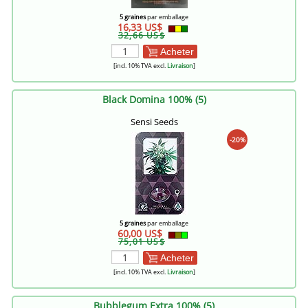
5 graines
par emballage
16,33 US$
32,66 US$
Acheter
[incl. 10% TVA excl.
Livraison
]
Black Domina 100% (5)
Sensi Seeds
-20%
5 graines
par emballage
60,00 US$
75,01 US$
Acheter
[incl. 10% TVA excl.
Livraison
]
Bubblegum Extra 100% (5)