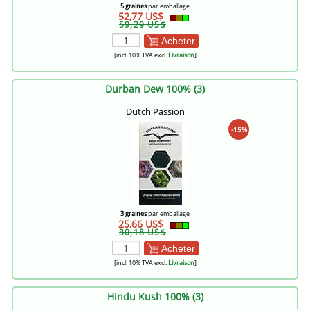
5 graines
par emballage
52,77 US$
59,29 US$
Acheter
[incl. 10% TVA excl.
Livraison
]
Durban Dew 100% (3)
Dutch Passion
-15%
3 graines
par emballage
25,66 US$
30,18 US$
Acheter
[incl. 10% TVA excl.
Livraison
]
Hindu Kush 100% (3)