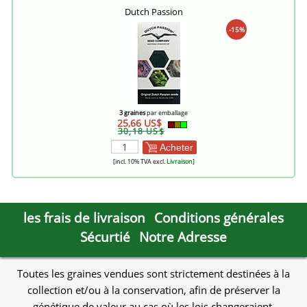
Dutch Passion
-15%
3 graines
par emballage
25,66 US$
30,18 US$
Acheter
[incl. 10% TVA excl.
Livraison
]
les frais de livraison
Conditions générales
Sécurtié
Notre Adresse
Toutes les graines vendues sont strictement destinées à la
collection et/ou à la conservation, afin de préserver la
génétique de valeur au cas où les lois changeraient.