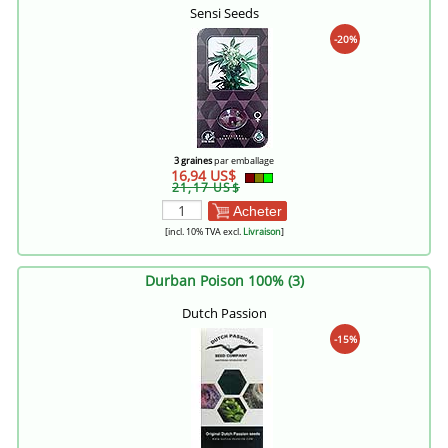
Sensi Seeds
-20%
3 graines
par emballage
16,94 US$
21,17 US$
Acheter
[incl. 10% TVA excl.
Livraison
]
Durban Poison 100% (3)
Dutch Passion
-15%