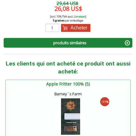
29,64 US$
26,08 US$
[incl. 10% TVA excl.
Livraison
]
5 graines
par emballage
Acheter
produits similaires
Les clients qui ont acheté ce produit ont aussi
acheté:
Apple Fritter 100% (5)
Barney´s Farm
-11%