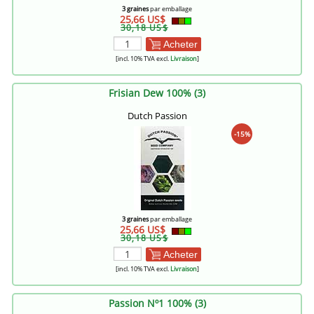
3 graines
par emballage
25,66 US$
30,18 US$
Acheter
[incl. 10% TVA excl.
Livraison
]
Frisian Dew 100% (3)
Dutch Passion
-15%
3 graines
par emballage
25,66 US$
30,18 US$
Acheter
[incl. 10% TVA excl.
Livraison
]
Passion Nº1 100% (3)