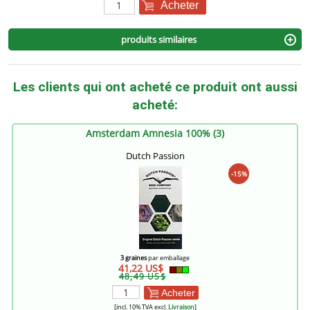
Acheter
produits similaires
Les clients qui ont acheté ce produit ont aussi
acheté:
Amsterdam Amnesia 100% (3)
Dutch Passion
-15%
3 graines
par emballage
41,22 US$
48,49 US$
Acheter
[incl. 10% TVA excl.
Livraison
]