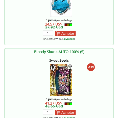
3 graines
par emballage
24,57 US$
27,92 US$
Acheter
[incl. 10% TVA excl.
Livraison
]
Bloody Skunk AUTO 100% (5)
Sweet Seeds
-15%
5 graines
par emballage
41,27 US$
48,55 US$
Acheter
[incl. 10% TVA excl.
Livraison
]