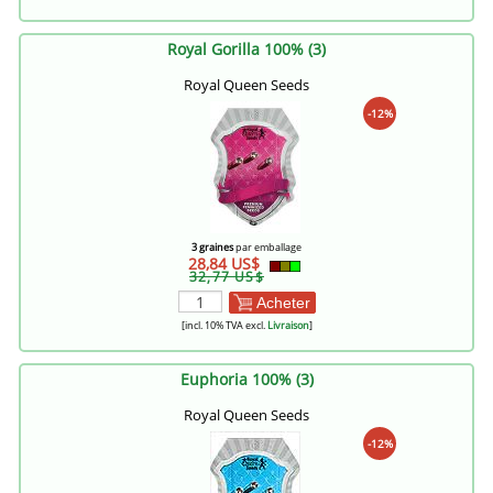
Royal Gorilla 100% (3)
Royal Queen Seeds
-12%
3 graines
par emballage
28,84 US$
32,77 US$
Acheter
[incl. 10% TVA excl.
Livraison
]
Euphoria 100% (3)
Royal Queen Seeds
-12%