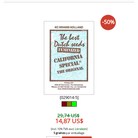
-50%
[029014-5]
29,74 US$
14,87 US$
[incl. 10% TVA excl.
Livraison
]
5 graines
par emballage