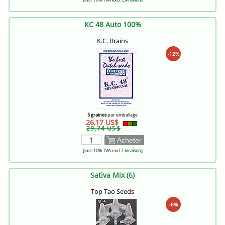
KC 48 Auto 100%
K.C. Brains
-12%
5 graines
par emballage
26,17 US$
29,74 US$
Acheter
[incl. 10% TVA excl.
Livraison
]
Sativa Mix (6)
Top Tao Seeds
-6%