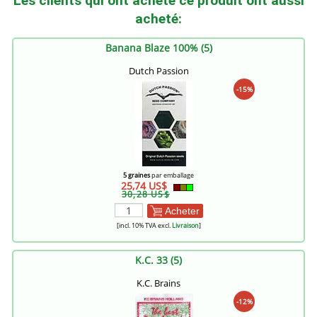
Les clients qui ont acheté ce produit ont aussi
acheté:
Banana Blaze 100% (5)
Dutch Passion
-15%
5 graines
par emballage
25,74 US$
30,28 US$
Acheter
[incl. 10% TVA excl.
Livraison
]
K.C. 33 (5)
K.C. Brains
-12%