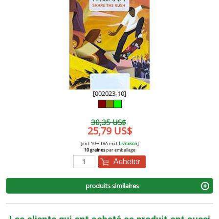
[002023-10]
30,35 US$
25,79 US$
[incl. 10% TVA excl.
Livraison
]
10 graines
par emballage
Acheter
produits similaires