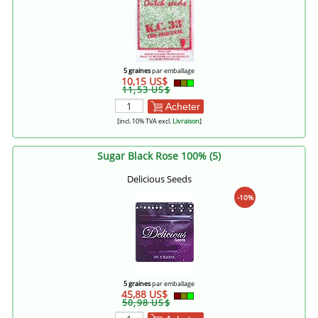
5 graines
par emballage
10,15 US$
11,53 US$
Acheter
[incl. 10% TVA excl.
Livraison
]
Sugar Black Rose 100% (5)
Delicious Seeds
-10%
5 graines
par emballage
45,88 US$
50,98 US$