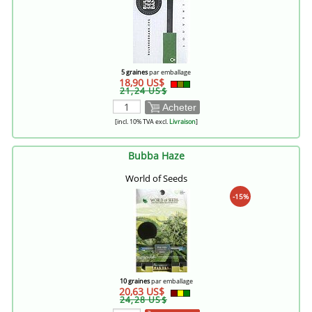
5 graines
par emballage
18,90 US$
21,24 US$
Acheter
[incl. 10% TVA excl.
Livraison
]
Bubba Haze
World of Seeds
-15%
10 graines
par emballage
20,63 US$
24,28 US$