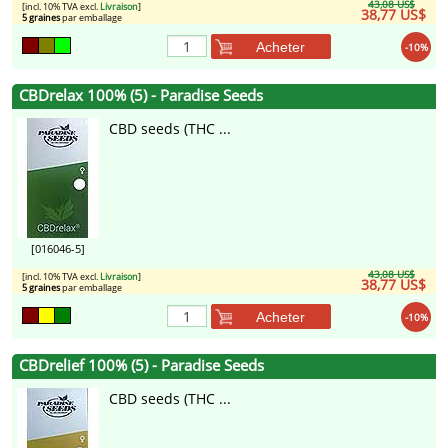
43,08 US$
[incl. 10% TVA excl.
Livraison
]
38,77 US$
5 graines
par emballage
Acheter
-10%
CBDrelax 100% (5) - Paradise Seeds
CBD seeds (THC ...
[016046-5]
43,08 US$
[incl. 10% TVA excl.
Livraison
]
38,77 US$
5 graines
par emballage
Acheter
-10%
CBDrelief 100% (5) - Paradise Seeds
CBD seeds (THC ...