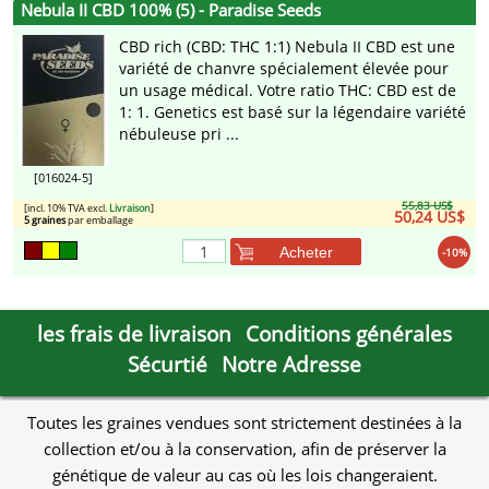
Nebula II CBD 100% (5) - Paradise Seeds
CBD rich (CBD: THC 1:1) Nebula II CBD est une
variété de chanvre spécialement élevée pour
un usage médical. Votre ratio THC: CBD est de
1: 1. Genetics est basé sur la légendaire variété
nébuleuse pri ...
[016024-5]
55,83 US$
[incl. 10% TVA excl.
Livraison
]
50,24 US$
5 graines
par emballage
Acheter
-10%
les frais de livraison
Conditions générales
Sécurtié
Notre Adresse
Toutes les graines vendues sont strictement destinées à la
collection et/ou à la conservation, afin de préserver la
génétique de valeur au cas où les lois changeraient.