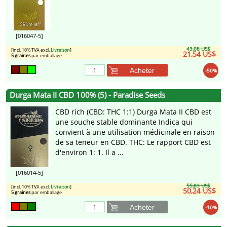
[016047-5]
43,08 US$
[incl. 10% TVA excl.
Livraison
]
21,54 US$
5 graines
par emballage
Acheter
-50%
Durga Mata II CBD 100% (5) - Paradise Seeds
CBD rich (CBD: THC 1:1) Durga Mata II CBD est
une souche stable dominante Indica qui
convient à une utilisation médicinale en raison
de sa teneur en CBD. THC: Le rapport CBD est
d'environ 1: 1. Il a ...
[016014-5]
55,83 US$
[incl. 10% TVA excl.
Livraison
]
50,24 US$
5 graines
par emballage
Acheter
-10%