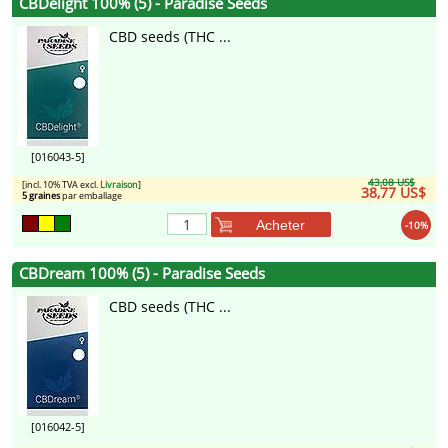
CBDelight 100% (5) - Paradise Seeds
CBD seeds (THC ...
[016043-5]
43,08 US$
[incl. 10% TVA excl.
Livraison
]
38,77 US$
5 graines
par emballage
Acheter
-10%
CBDream 100% (5) - Paradise Seeds
CBD seeds (THC ...
[016042-5]