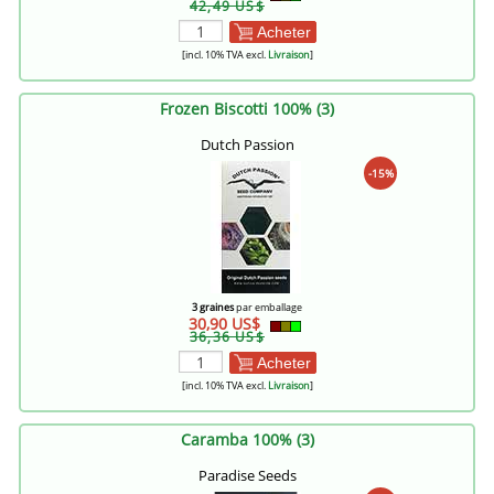
42,49 US$
Acheter
[incl. 10% TVA excl.
Livraison
]
Frozen Biscotti 100% (3)
Dutch Passion
-15%
3 graines
par emballage
30,90 US$
36,36 US$
Acheter
[incl. 10% TVA excl.
Livraison
]
Caramba 100% (3)
Paradise Seeds