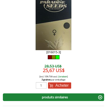
[016015-3]
28,53 US$
25,67 US$
[incl. 10% TVA excl.
Livraison
]
3 graines
par emballage
Acheter
produits similaires