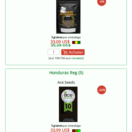
-6%
3 graines
par emballage
33,09 US$
35,20 US$
Acheter
[incl. 10% TVA excl.
Livraison
]
Honduras Reg (5)
Ace Seeds
-20%
5 graines
par emballage
33,99 US$