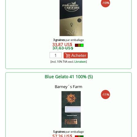
-10%
3 graines
par emballage
33,87 US$
37,63 US$
Acheter
[incl. 10% TVA excl.
Livraison
]
Blue Gelato 41 100% (5)
Barney´s Farm
-11%
5 graines
par emballage
57,26 US$