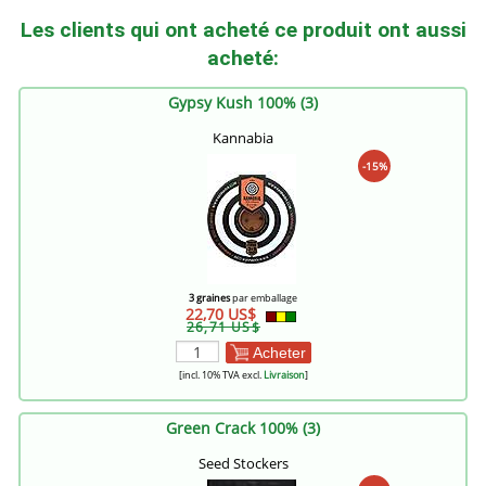
Les clients qui ont acheté ce produit ont aussi
acheté:
Gypsy Kush 100% (3)
Kannabia
-15%
3 graines
par emballage
22,70 US$
26,71 US$
Acheter
[incl. 10% TVA excl.
Livraison
]
Green Crack 100% (3)
Seed Stockers