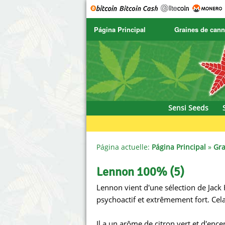
Página Principal
Graines de cann
SENSI SEEDS
CBD Cre
SENSI SEEDS RESEARCH
Chronic 
NIRVANA
Deliciou
Sensi Seeds
GREENHOUSE
DNA Gen
SERIOUS SEEDS
Dr. Unde
Página actuelle:
Página Principal
»
Gra
SPLIFF SEEDS
Dutch Pa
Lennon 100% (5)
Lennon vient d'une sélection de Jack 
Ace Seeds
Empire 
psychoactif et extrêmement fort. Cel
Anaconda Seeds
Exotic S
Il a un arôme de citron vert et d'encen