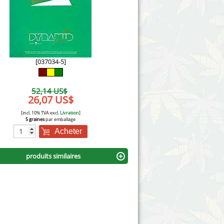
Victory Seeds
Vision Seeds
White Label Seeds
[037034-5]
s Marijuanabam
World of Seeds
52,14 US$
eedbank
26,07 US$
CBD Chanvre Industriel
[incl. 10% TVA excl.
Livraison
]
5 graines
par emballage
Acheter
produits similaires