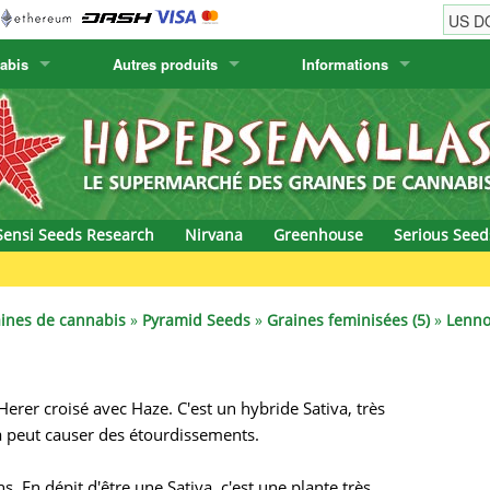
abis
Autres produits
Informations
w
Graines de cactus
Humboldt Seed Company
Informations de commande
Positronics
& Caviar
Plantes Canaries
Humboldt Seeds
Informations de livraison
Prana Medical S
s Seeds
Hyp3rids
Questions fréquentes
Pyramid Seeds
Sensi Seeds Research
Nirvana
Greenhouse
Serious Seed
etics
Kalashnikov Seeds
Resin Seeds
Gree
rground Seeds
Kannabia
Ripper Seeds
ines de cannabis
»
Pyramid Seeds
»
Graines feminisées (5)
»
Lenno
ssion
K.C. Brains
Royal Queen Se
Herer croisé avec Haze. C'est un hybride Sativa, très
Seeds
krauTHCollective
Samsara Seeds
a peut causer des étourdissements.
eeds
La Semilla Automatica
Seedsman
s. En dépit d'être une Sativa, c'est une plante très