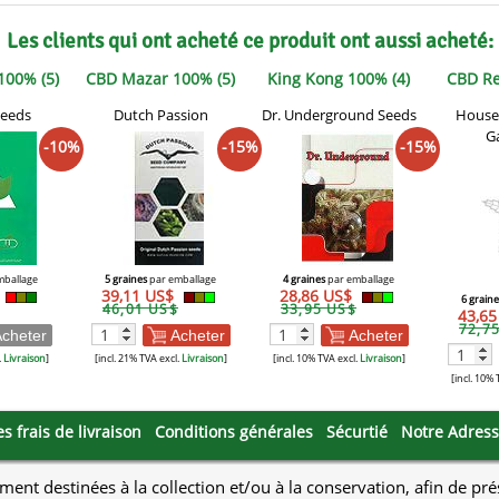
Les clients qui ont acheté ce produit ont aussi acheté:
100% (5)
CBD Mazar 100% (5)
King Kong 100% (4)
CBD Re
Seeds
Dutch Passion
Dr. Underground Seeds
House 
G
-10%
-15%
-15%
mballage
5 graines
par emballage
4 graines
par emballage
39,11 US$
28,86 US$
6 graine
46,01 US$
33,95 US$
43,6
72,7
cheter
Acheter
Acheter
.
Livraison
]
[incl. 21% TVA excl.
Livraison
]
[incl. 10% TVA excl.
Livraison
]
[incl. 10% 
es frais de livraison
Conditions générales
Sécurtié
Notre Adres
ment destinées à la collection et/ou à la conservation, afin de pr