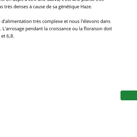
ds
Mallorca Seeds
Seed Stockers
s très denses à cause de sa génétique Haze.
Seeds
Mandala
Seedy Simon
d'alimentation très complexe et nous l'élevons dans
. L'arrosage pendant la croissance ou la floraison doit
s
Medical Seeds Co.
Silent Seeds
et 6,8.
k Seeds
Ministry of Cannabis
Söllner - Vadda'
dhi
Paradise Seeds
Strain Hunters S
 the Great Gardener
Philosopher Seeds
Sumo Seeds