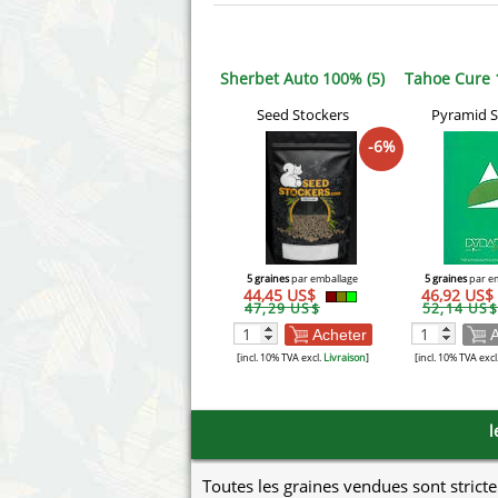
Sherbet Auto 100% (5)
Tahoe Cure 
Seed Stockers
Pyramid 
-6%
5 graines
par emballage
5 graines
par e
44,45 US$
46,92 US$
47,29 US$
52,14 US$
Acheter
A
[incl. 10% TVA excl.
Livraison
]
[incl. 10% TVA excl
l
Toutes les graines vendues sont stricte