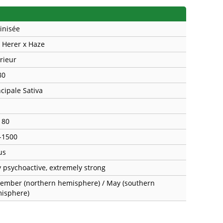
inisée
k Herer x Haze
érieur
80
ncipale Sativa
180
-1500
us
y psychoactive, extremely strong
ember (northern hemisphere) / May (southern
isphere)