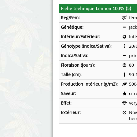
Fiche technique Lennon 100% (5)
Reg/Fem:
fém
Génétique:
Jac
Intérieur/Extérieur:
Int
Génotype (Indica/Sativa):
20/
Indica/Sativa:
pri
Floraison (jours):
80
Talle (cm):
90-
Production intérieur (g/m2):
500
Saveur:
citr
Effet:
ver
Extérieur:
Nov
hem