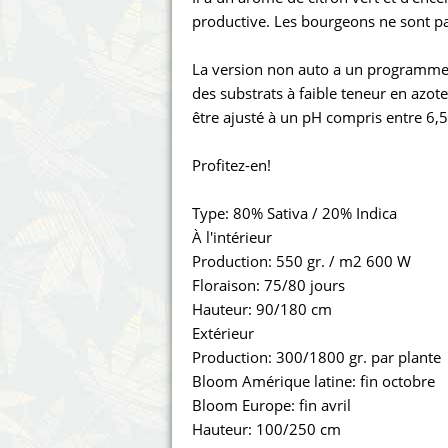
Annabelle´s Garden
Fast Bu
productive. Les bourgeons ne sont pa
Barney's Farm
Female 
La version non auto a un programme 
des substrats à faible teneur en azote
Blimburn Seeds
G13 Lab
être ajusté à un pH compris entre 6,5 
Bulk Seed Bank
Genehti
Profitez-en!
Bulldog Seeds
Green Bo
Type: 80% Sativa / 20% Indica
À l'intérieur
Cannabella Genetics
House of
Production: 550 gr. / m2 600 W
Floraison: 75/80 jours
Hauteur: 90/180 cm
Extérieur
Production: 300/1800 gr. par plante
Bloom Amérique latine: fin octobre
Bloom Europe: fin avril
Hauteur: 100/250 cm