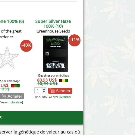
ne 100% (6)
Super Silver Haze
100% (10)
of the great
Greenhouse Seeds
ardener
-11%
-40%
10 graines
par emballage
80,93 US$
s
par emballage
90,94 US$
5 US$
5 US$
Acheter
Acheter
[incl. 10% TVA excl.
Livraison
]
TVA excl.
Livraison
]
se
éserver la génétique de valeur au cas où