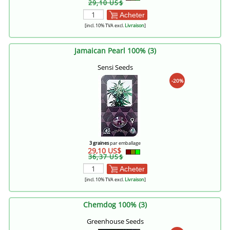
29,10 US$
Acheter
[incl. 10% TVA excl.
Livraison
]
Jamaican Pearl 100% (3)
Sensi Seeds
-20%
3 graines
par emballage
29,10 US$
36,37 US$
Acheter
[incl. 10% TVA excl.
Livraison
]
Chemdog 100% (3)
Greenhouse Seeds