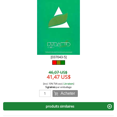
[037043-5]
46,07 US$
41,47 US$
[incl. 10% TVA excl.
Livraison
]
5 graines
par emballage
Acheter
produits similaires