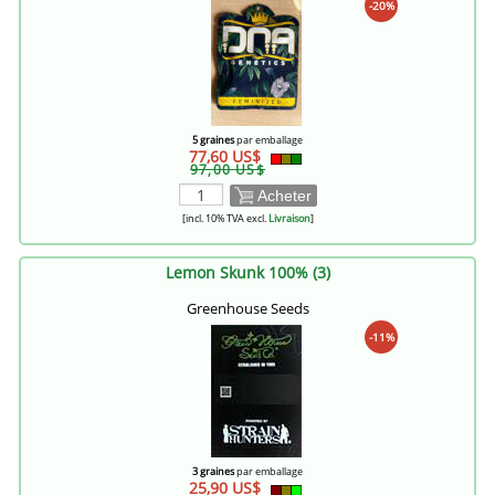
-20%
5 graines
par emballage
77,60 US$
97,00 US$
Acheter
[incl. 10% TVA excl.
Livraison
]
Lemon Skunk 100% (3)
Greenhouse Seeds
-11%
3 graines
par emballage
25,90 US$