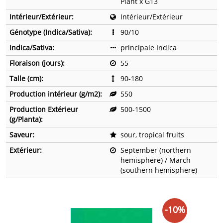
Plant x G13
Intérieur/Extérieur:
Intérieur/Extérieur
Génotype (Indica/Sativa):
90/10
Indica/Sativa:
principale Indica
Floraison (jours):
55
Talle (cm):
90-180
Production intérieur (g/m2):
550
Production Extérieur
500-1500
(g/Planta):
Saveur:
sour, tropical fruits
Extérieur:
September (northern
hemisphere) / March
(southern hemisphere)
-10%