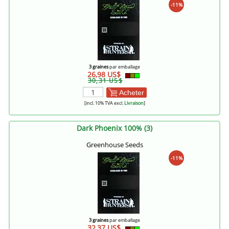
-11%
3 graines
par emballage
26,98 US$
30,31 US$
Acheter
[incl. 10% TVA excl.
Livraison
]
Dark Phoenix 100% (3)
Greenhouse Seeds
-11%
3 graines
par emballage
32,37 US$