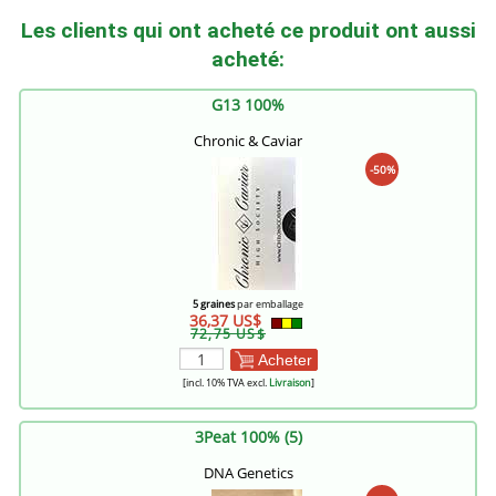
Les clients qui ont acheté ce produit ont aussi
acheté:
G13 100%
Chronic & Caviar
-50%
5 graines
par emballage
36,37 US$
72,75 US$
Acheter
[incl. 10% TVA excl.
Livraison
]
3Peat 100% (5)
DNA Genetics