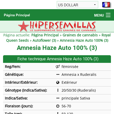
Página Principal
MENU
Graines de cannabis
Autres produits
Página actuelle:
Página Principal
»
Graines de cannabis
»
Royal
Queen Seeds
»
Autoflower (3)
»
Amnesia Haze Auto 100% (3)
Informations
Amnesia Haze Auto 100% (3)
Fiche technique Amnesia Haze Auto 100% (3)
Reg/Fem:
féminisée
Génétique:
Amnesia x Ruderalis
Intérieur/Extérieur:
Extérieur
Génotype (Indica/Sativa):
20/50/30 (Ruderalis)
Indica/Sativa:
principale Sativa
Floraison (jours):
56-70
Talle (cm):
50-120