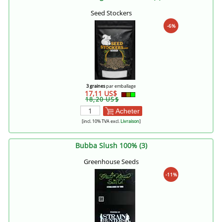
Seed Stockers
-6%
3 graines
par emballage
17,11 US$
18,20 US$
Acheter
[incl. 10% TVA excl.
Livraison
]
Bubba Slush 100% (3)
Greenhouse Seeds
-11%