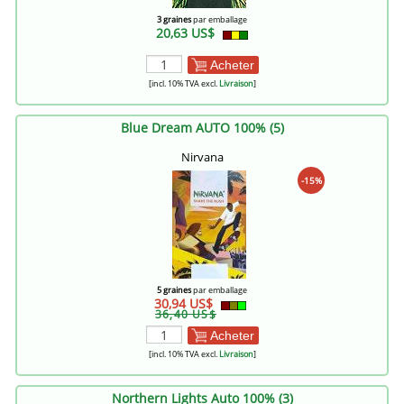
3 graines
par emballage
20,63 US$
Acheter
[incl. 10% TVA excl.
Livraison
]
Blue Dream AUTO 100% (5)
Nirvana
-15%
5 graines
par emballage
30,94 US$
36,40 US$
Acheter
[incl. 10% TVA excl.
Livraison
]
Northern Lights Auto 100% (3)