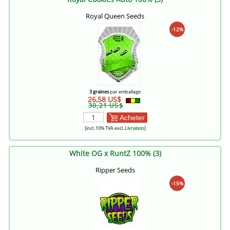
Royal Queen Seeds
-12%
3 graines
par emballage
26,58 US$
30,21 US$
Acheter
[incl. 10% TVA excl.
Livraison
]
White OG x RuntZ 100% (3)
Ripper Seeds
-15%