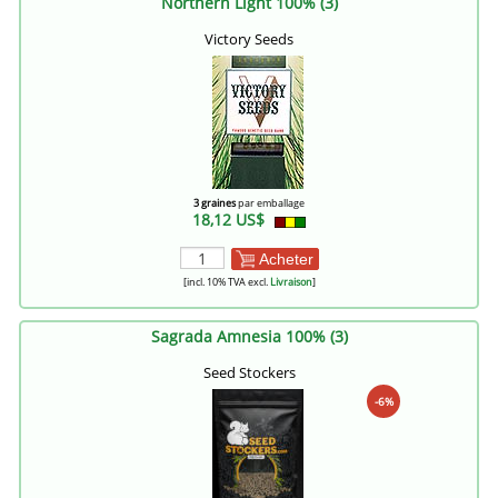
Northern Light 100% (3)
Victory Seeds
3 graines
par emballage
18,12 US$
Acheter
[incl. 10% TVA excl.
Livraison
]
Sagrada Amnesia 100% (3)
Seed Stockers
-6%