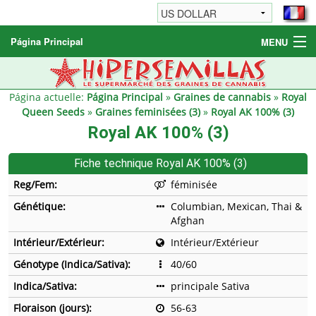
Página Principal
MENU
Graines de cannabis
Autres produits
Página actuelle:
Página Principal
»
Graines de cannabis
»
Royal
Queen Seeds
»
Graines feminisées (3)
»
Royal AK 100% (3)
Informations
Royal AK 100% (3)
Fiche technique Royal AK 100% (3)
Reg/Fem:
féminisée
Génétique:
Columbian, Mexican, Thai &
Afghan
Intérieur/Extérieur:
Intérieur/Extérieur
Génotype (Indica/Sativa):
40/60
Indica/Sativa:
principale Sativa
Floraison (jours):
56-63