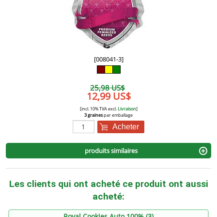
[008041-3]
25,98 US$
12,99 US$
[incl. 10% TVA excl.
Livraison
]
3 graines
par emballage
Acheter
produits similaires
Les clients qui ont acheté ce produit ont aussi
acheté:
Royal Cookies Auto 100% (3)