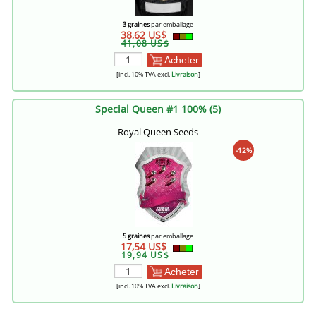
3 graines
par emballage
38,62 US$
41,08 US$
Acheter
[incl. 10% TVA excl.
Livraison
]
Special Queen #1 100% (5)
Royal Queen Seeds
-12%
5 graines
par emballage
17,54 US$
19,94 US$
Acheter
[incl. 10% TVA excl.
Livraison
]