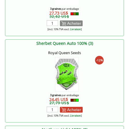
3 graines
par emballage
27,73 US$
32,62 US$
Acheter
[incl. 10% TVA excl.
Livraison
]
Sherbet Queen Auto 100% (3)
Royal Queen Seeds
-12%
3 graines
par emballage
24,45 US$
27,79 US$
Acheter
[incl. 10% TVA excl.
Livraison
]