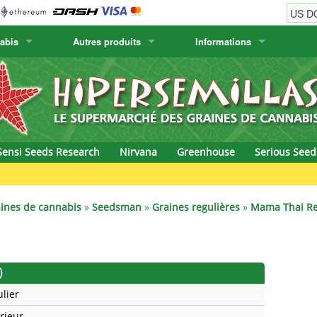
abis
Autres produits
Informations
w
Graines de cactus
Humboldt Seed Company
Informations de commande
Positronics
& Caviar
Plantes Canaries
Humboldt Seeds
Informations de livraison
Prana Medical S
s Seeds
Hyp3rids
Questions fréquentes
Pyramid Seeds
Sensi Seeds Research
Nirvana
Greenhouse
Serious Seed
etics
Kalashnikov Seeds
Resin Seeds
rground Seeds
Kannabia
Ripper Seeds
ines de cannabis
»
Seedsman
»
Graines regulières
»
Mama Thai Reg
ssion
K.C. Brains
Royal Queen Se
Seeds
krauTHCollective
Samsara Seeds
)
ulier
eeds
La Semilla Automatica
Seedsman
érieur