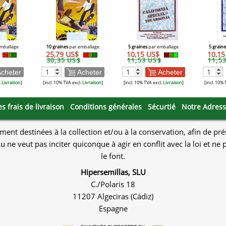
mballage
10 graines
par emballage
5 graines
par emballage
5 graine
25,79 US$
10,15 US$
10,1
30,35 US$
11,53 US$
11,5
cheter
Acheter
Acheter
.
Livraison
]
[incl. 10% TVA excl.
Livraison
]
[incl. 10% TVA excl.
Livraison
]
[incl. 10% 
es frais de livraison
Conditions générales
Sécurtié
Notre Adres
ment destinées à la collection et/ou à la conservation, afin de pr
u ne veut pas inciter quiconque à agir en conflit avec la loi et n
le font.
Hipersemillas, SLU
C./Polaris 18
11207 Algeciras (Cádiz)
Espagne