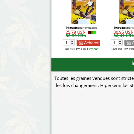
10 graines
par emballage
10 graines
par e
25,79 US$
30,95 US$
30,35 US$
36,41 US$
Acheter
A
[incl. 10% TVA excl.
Livraison
]
[incl. 10% TVA excl
l
Toutes les graines vendues sont stricte
les lois changeraient. Hipersemillas SL