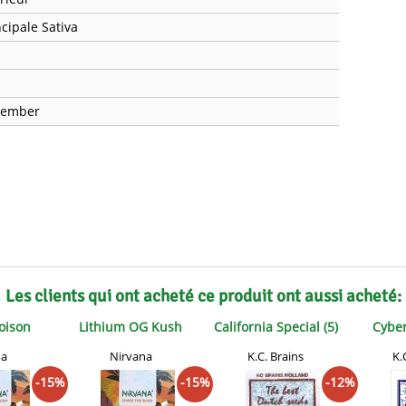
ds
Mallorca Seeds
Seed Stockers
ncipale Sativa
Seeds
Mandala
Seedy Simon
s
Medical Seeds Co.
Silent Seeds
vember
k Seeds
Ministry of Cannabis
Söllner - Vadda'
dhi
Paradise Seeds
Strain Hunters S
 the Great Gardener
Philosopher Seeds
Sumo Seeds
Les clients qui ont acheté ce produit ont aussi acheté:
oison
Lithium OG Kush
California Special (5)
Cyber
na
Nirvana
K.C. Brains
K.
-15%
-15%
-12%