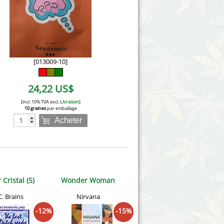
Victory Seeds
Vision Seeds
White Label Seeds
[013009-10]
s Marijuanabam
World of Seeds
24,22 US$
eedbank
CBD Chanvre Industriel
[incl. 10% TVA excl.
Livraison
]
10 graines
par emballage
Acheter
 Cristal (5)
Wonder Woman
C. Brains
Nirvana
-12%
-15%