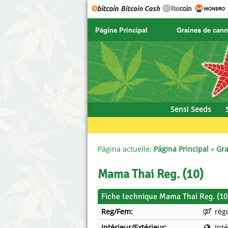
Página Principal
Graines de cann
SENSI SEEDS
CBD Cre
SENSI SEEDS RESEARCH
Chronic 
NIRVANA
Deliciou
Sensi Seeds
GREENHOUSE
DNA Gen
SERIOUS SEEDS
Dr. Unde
Página actuelle:
Página Principal
»
Gra
SPLIFF SEEDS
Dutch Pa
Mama Thai Reg. (10)
Ace Seeds
Empire 
Fiche technique Mama Thai Reg. (10
Reg/Fem:
rég
Anaconda Seeds
Exotic S
Intérieur/Extérieur:
Int