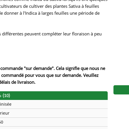
ds
Mallorca Seeds
Seed Stockers
ultivateurs de cultiver des plantes Sativa à feuilles
e donner à l'Indica à larges feuilles une période de
Seeds
Mandala
Seedy Simon
s
Medical Seeds Co.
Silent Seeds
s différentes peuvent compléter leur floraison à peu
k Seeds
Ministry of Cannabis
Söllner - Vadda'
dhi
Paradise Seeds
Strain Hunters S
 de commande "sur demande". Cela signifie que nous ne
 the Great Gardener
Philosopher Seeds
Sumo Seeds
sera commandé pour vous que sur demande. Veuillez
élais de livraison.
 (10)
inisée
érieur
50