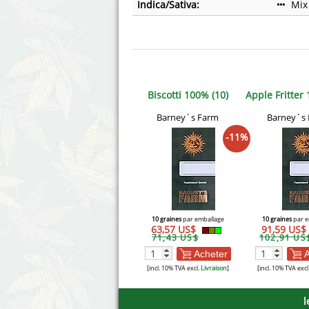
Indica/Sativa:
Mix
Biscotti 100% (10)
Apple Fritter
Barney´s Farm
Barney´s
-11%
10 graines
par emballage
10 graines
par e
63,57 US$
91,59 US$
71,43 US$
102,91 US
Acheter
A
[incl. 10% TVA excl.
Livraison
]
[incl. 10% TVA excl
l