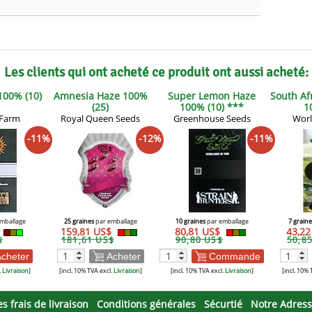
Les clients qui ont acheté ce produit ont aussi acheté:
 100% (10)
Amnesia Haze 100%
Super Lemon Haze
South Af
(25)
100% (10) ***
1
 Farm
Royal Queen Seeds
Greenhouse Seeds
Worl
-11%
-12%
-11%
mballage
25 graines
par emballage
10 graines
par emballage
7 graine
159,81 US$
80,81 US$
43,2
$
181,61 US$
90,80 US$
50,8
cheter
Acheter
Commande
.
Livraison
]
[incl. 10% TVA excl.
Livraison
]
[incl. 10% TVA excl.
Livraison
]
[incl. 10% 
es frais de livraison
Conditions générales
Sécurtié
Notre Adres