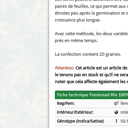
Annabelle´s Garden
Fast Bu
paires de feuilles, ce qui permet aux c
étroites peu après la germination et d
Barney's Farm
Female 
croissance plus longue.
Blimburn Seeds
G13 Lab
Avec cette méthode, les deux variété
près en même temps.
Bulk Seed Bank
Genehti
La confection contient 20 graines.
Bulldog Seeds
Green Bo
Attention:
Cet article est un article
Cannabella Genetics
House of
le tenons pas en stock et qu'il ne 
noter que cela affecte également les d
Fiche technique Feminized Mix 100%
Reg/Fem:
fém
Intérieur/Extérieur:
Int
Génotype (Indica/Sativa):
50-