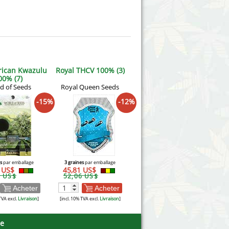
rican Kwazulu
Royal THCV 100% (3)
00% (7)
d of Seeds
Royal Queen Seeds
-15%
-12%
s
par emballage
3 graines
par emballage
2 US$
45,81 US$
5 US$
52,06 US$
Acheter
Acheter
TVA excl.
Livraison
]
[incl. 10% TVA excl.
Livraison
]
se