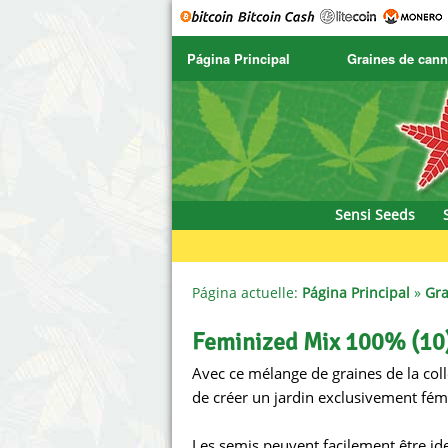
Página Principal
Graines de cann
SENSI SEEDS
CBD Cre
SENSI SEEDS RESEARCH
Chronic 
NIRVANA
Deliciou
Sensi Seeds
GREENHOUSE
DNA Gen
SERIOUS SEEDS
Dr. Unde
Página actuelle:
Página Principal
»
Gra
SPLIFF SEEDS
Dutch Pa
Feminized Mix 100% (10
Avec ce mélange de graines de la colle
Ace Seeds
Empire 
de créer un jardin exclusivement fémi
Anaconda Seeds
Exotic S
Les semis peuvent facilement être ide