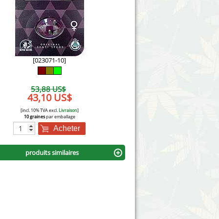
Victory Seeds
Vision Seeds
White Label Seeds
[023071-10]
s Marijuanabam
World of Seeds
53,88 US$
eedbank
43,10 US$
CBD Chanvre Industriel
[incl. 10% TVA excl.
Livraison
]
10 graines
par emballage
Acheter
produits similaires