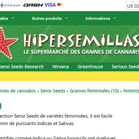
abis
Autres produits
Informations
w
Graines de cactus
Humboldt Seed Company
Informations de commande
Positronics
& Caviar
Plantes Canaries
Humboldt Seeds
Informations de livraison
Prana Medical S
s Seeds
Hyp3rids
Questions fréquentes
Pyramid Seeds
Sensi Seeds Research
Nirvana
Greenhouse
Serious Seed
etics
Kalashnikov Seeds
Resin Seeds
rground Seeds
Kannabia
Ripper Seeds
ines de cannabis
»
Sensi Seeds
»
Graines feminisées (10)
»
Feminiz
ssion
K.C. Brains
Royal Queen Se
)
ction Sensi Seeds de variétés féminisées, il est facile
Seeds
krauTHCollective
Samsara Seeds
nin de puissants Indicas et Sativas.
eeds
La Semilla Automatica
Seedsman
ntifiés comme Indica ou Sativa lorsqu'ils ont quelques