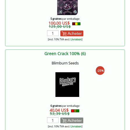
5 graines
par emballage
100,00 US$
125,00 US$
Acheter
[incl. 10% TVA excl.
Livraison
]
Green Crack 100% (6)
Blimburn Seeds
-25%
6 graines
par emballage
40,04 US$
53,39 US$
Acheter
[incl. 10% TVA excl.
Livraison
]