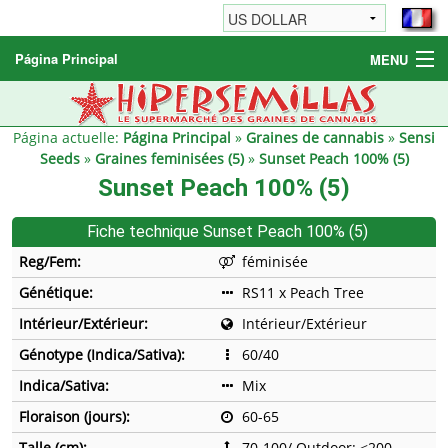
Página Principal
MENU
Graines de cannabis
Autres produits
Página actuelle:
Página Principal
»
Graines de cannabis
»
Sensi
Seeds
»
Graines feminisées (5)
»
Sunset Peach 100% (5)
Informations
Sunset Peach 100% (5)
Fiche technique Sunset Peach 100% (5)
Reg/Fem:
féminisée
Génétique:
RS11 x Peach Tree
Intérieur/Extérieur:
Intérieur/Extérieur
Génotype (Indica/Sativa):
60/40
Indica/Sativa:
Mix
Floraison (jours):
60-65
Talle (cm):
70-100/ Outdoor: <200