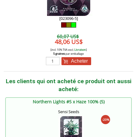
[023096-5]
60,07 US$
48,06 US$
[incl. 10% TVA excl.
Livraison
]
5 graines
par emballage
Acheter
Les clients qui ont acheté ce produit ont aussi
acheté:
Northern Lights #5 x Haze 100% (5)
Sensi Seeds
-20%