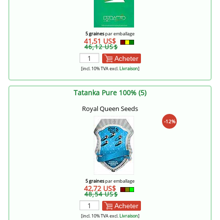
5 graines
par emballage
41,51 US$
46,12 US$
Acheter
[incl. 10% TVA excl.
Livraison
]
Tatanka Pure 100% (5)
Royal Queen Seeds
-12%
5 graines
par emballage
42,72 US$
48,54 US$
Acheter
[incl. 10% TVA excl.
Livraison
]