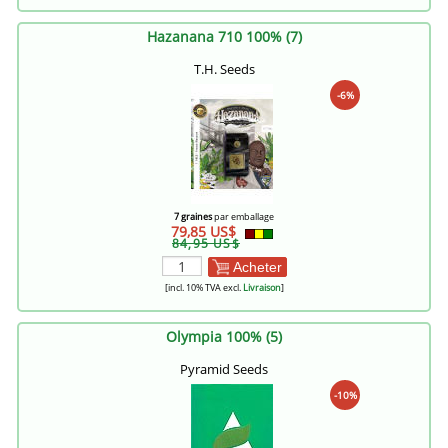
Hazanana 710 100% (7)
T.H. Seeds
-6%
7 graines
par emballage
79,85 US$
84,95 US$
Acheter
[incl. 10% TVA excl.
Livraison
]
Olympia 100% (5)
Pyramid Seeds
-10%