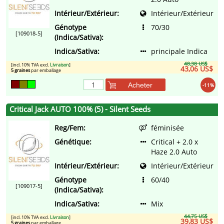
Intérieur/Extérieur:
Intérieur/Extérieur
Génotype
70/30
[109018-5]
(Indica/Sativa):
Indica/Sativa:
principale Indica
48,38 US$
[incl. 10% TVA excl.
Livraison
]
43,06 US$
5 graines
par emballage
Acheter
-11%
Critical Jack AUTO 100% (5) - Silent Seeds
Reg/Fem:
féminisée
Génétique:
Critical + 2.0 x
Haze 2.0 Auto
Intérieur/Extérieur:
Intérieur/Extérieur
Génotype
60/40
[109017-5]
(Indica/Sativa):
Indica/Sativa:
Mix
44,75 US$
[incl. 10% TVA excl.
Livraison
]
39,83 US$
5 graines
par emballage