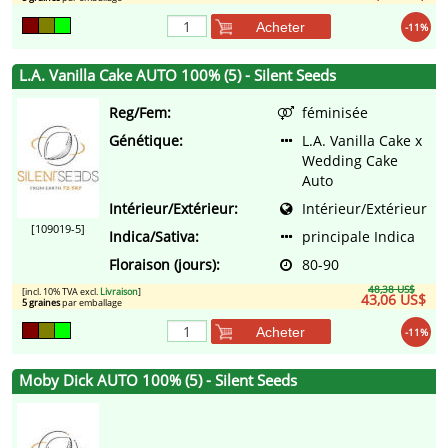
Acheter
-11%
L.A. Vanilla Cake AUTO 100% (5) - Silent Seeds
Reg/Fem:
féminisée
Génétique:
L.A. Vanilla Cake x
Wedding Cake
Auto
Intérieur/Extérieur:
Intérieur/Extérieur
[109019-5]
Indica/Sativa:
principale Indica
Floraison (jours):
80-90
48,38 US$
[incl. 10% TVA excl.
Livraison
]
43,06 US$
5 graines
par emballage
Acheter
-11%
Moby Dick AUTO 100% (5) - Silent Seeds