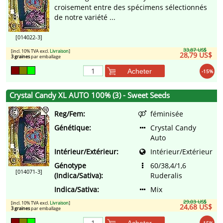
croisement entre des spécimens sélectionnés
de notre variété ...
[014022-3]
33,87 US$
[incl. 10% TVA excl.
Livraison
]
28,79 US$
3 graines
par emballage
Acheter
-15%
Crystal Candy XL AUTO 100% (3) - Sweet Seeds
Reg/Fem:
féminisée
Génétique:
Crystal Candy
Auto
Intérieur/Extérieur:
Intérieur/Extérieur
Génotype
60/38,4/1,6
[014071-3]
(Indica/Sativa):
Ruderalis
Indica/Sativa:
Mix
29,03 US$
[incl. 10% TVA excl.
Livraison
]
24,68 US$
3 graines
par emballage
Acheter