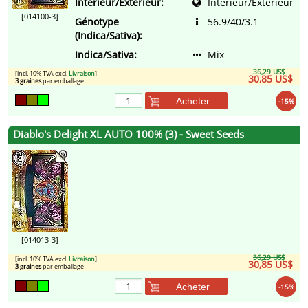
Intérieur/Extérieur:
Intérieur/Extérieur
[014100-3]
Génotype
56.9/40/3.1
(Indica/Sativa):
Indica/Sativa:
Mix
36,29 US$
[incl. 10% TVA excl.
Livraison
]
30,85 US$
3 graines
par emballage
Acheter
-15%
Diablo's Delight XL AUTO 100% (3) - Sweet Seeds
[014013-3]
36,29 US$
[incl. 10% TVA excl.
Livraison
]
30,85 US$
3 graines
par emballage
Acheter
-15%