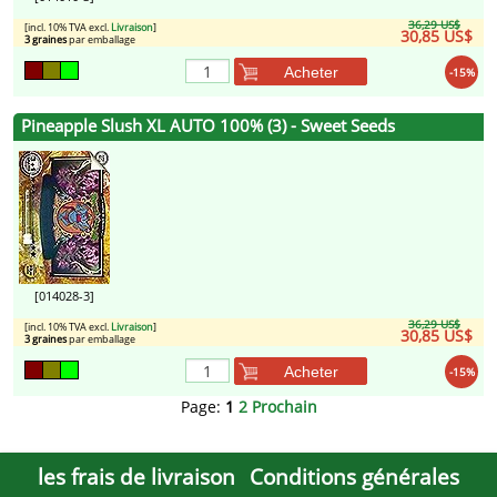
36,29 US$
[incl. 10% TVA excl.
Livraison
]
30,85 US$
3 graines
par emballage
Acheter
-15%
Pineapple Slush XL AUTO 100% (3) - Sweet Seeds
[014028-3]
36,29 US$
[incl. 10% TVA excl.
Livraison
]
30,85 US$
3 graines
par emballage
Acheter
-15%
Page:
1
2
Prochain
les frais de livraison
Conditions générales