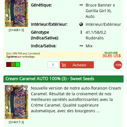
Génétique:
Bruce Banner x
Gorilla Girl XL
Auto
Intérieur/Extérieur:
Intérieur/Extérieur
[014081-3]
Génotype
41,1/58/0,2
(Indica/Sativa):
Ruderalis
Indica/Sativa:
Mix
36,29 US$
[incl. 10% TVA excl.
Livraison
]
30,85 US$
3 graines
par emballage
Acheter
-15%
Cream Caramel AUTO 100% (3) - Sweet Seeds
Nouvelle version de notre auto-floraison Cream
Caramel. Résultat de la croisement de nos
meilleures variétés autoflorissantes avec la
Crème Caramel. Qualité supérieure
automatique, avec des bourgeons ...
[014017-3]