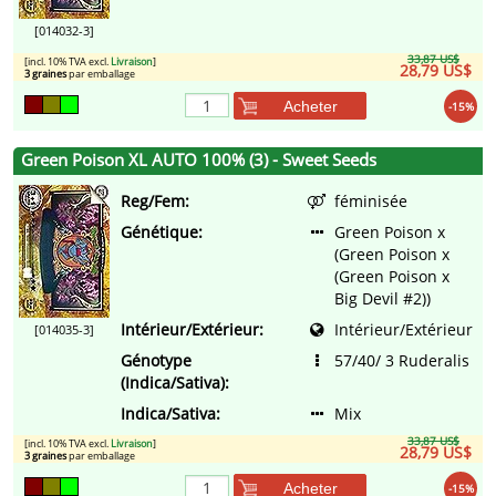
[014032-3]
33,87 US$
[incl. 10% TVA excl.
Livraison
]
28,79 US$
3 graines
par emballage
Acheter
-15%
Green Poison XL AUTO 100% (3) - Sweet Seeds
Reg/Fem:
féminisée
Génétique:
Green Poison x
(Green Poison x
(Green Poison x
Big Devil #2))
Intérieur/Extérieur:
Intérieur/Extérieur
[014035-3]
Génotype
57/40/ 3 Ruderalis
(Indica/Sativa):
Indica/Sativa:
Mix
33,87 US$
[incl. 10% TVA excl.
Livraison
]
28,79 US$
3 graines
par emballage
Acheter
-15%