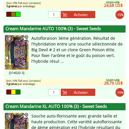
29,03 US$
[incl. 10% TVA excl.
Livraison
]
24,68 US$
3 graines
par emballage
Acheter
-15%
Cream Mandarine AUTO 100% (3) - Sweet Seeds
Autofloraison 3ème génération. Résultat de
l'hybridation entre une souche sélectionnée de
Big Devil # 2 et un clone Green Poison élite.
Pour fixer l'arôme et le goût du poison vert,
l'hybride résul ...
[014020-3]
33,87 US$
[incl. 10% TVA excl.
Livraison
]
28,79 US$
3 graines
par emballage
Acheter
-15%
Cream Mandarine XL AUTO 100% (3) - Sweet Seeds
Souche auto-florissante avec grande taille et
haute production. Cette variété autoflorissante
de 4ème génération est l'hybride résultant du