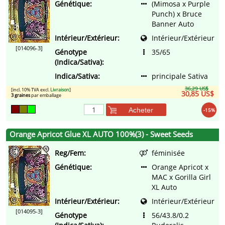
Génétique:
(Mimosa x Purple
Punch) x Bruce
Banner Auto
Intérieur/Extérieur:
Intérieur/Extérieur
[014096-3]
Génotype
35/65
(Indica/Sativa):
Indica/Sativa:
principale Sativa
36,29 US$
[incl. 10% TVA excl.
Livraison
]
30,85 US$
3 graines
par emballage
Acheter
-15%
Orange Apricot Glue XL AUTO 100%(3) - Sweet Seeds
Reg/Fem:
féminisée
Génétique:
Orange Apricot x
MAC x Gorilla Girl
XL Auto
Intérieur/Extérieur:
Intérieur/Extérieur
[014095-3]
Génotype
56/43.8/0.2