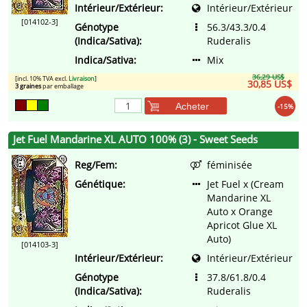
Intérieur/Extérieur:
Intérieur/Extérieur
[014102-3]
Génotype
56.3/43.3/0.4
(Indica/Sativa):
Ruderalis
Indica/Sativa:
Mix
36,29 US$
[incl. 10% TVA excl.
Livraison
]
30,85 US$
3 graines
par emballage
Acheter
-15%
Jet Fuel Mandarine XL AUTO 100% (3) - Sweet Seeds
Reg/Fem:
féminisée
Génétique:
Jet Fuel x (Cream
Mandarine XL
Auto x Orange
Apricot Glue XL
Auto)
[014103-3]
Intérieur/Extérieur:
Intérieur/Extérieur
Génotype
37.8/61.8/0.4
(Indica/Sativa):
Ruderalis