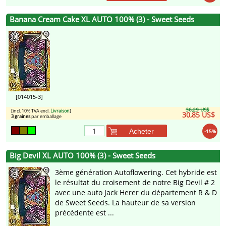
Banana Cream Cake XL AUTO 100% (3) - Sweet Seeds
[014015-3]
36,29 US$
[incl. 10% TVA excl.
Livraison
]
30,85 US$
3 graines
par emballage
Acheter
-15%
Big Devil XL AUTO 100% (3) - Sweet Seeds
3ème génération Autoflowering. Cet hybride est
le résultat du croisement de notre Big Devil # 2
avec une auto Jack Herer du département R & D
de Sweet Seeds. La hauteur de sa version
précédente est ...