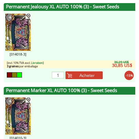
Permanent Jealousy XL AUTO 100% (3) - Sweet Seeds
[014018-3]
36,29 US$
[incl. 10% TVA excl.
Livraison
]
30,85 US$
3 graines
par emballage
Acheter
-15%
Permanent Marker XL AUTO 100% (3) - Sweet Seeds
[014010-3]