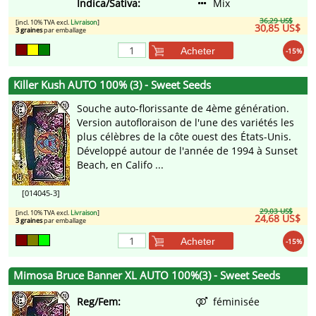
Indica/Sativa:
Mix
36,29 US$
[incl. 10% TVA excl.
Livraison
]
30,85 US$
3 graines
par emballage
Acheter
-15%
Killer Kush AUTO 100% (3) - Sweet Seeds
Souche auto-florissante de 4ème génération.
Version autofloraison de l'une des variétés les
plus célèbres de la côte ouest des États-Unis.
Développé autour de l'année de 1994 à Sunset
Beach, en Califo ...
[014045-3]
29,03 US$
[incl. 10% TVA excl.
Livraison
]
24,68 US$
3 graines
par emballage
Acheter
-15%
Mimosa Bruce Banner XL AUTO 100%(3) - Sweet Seeds
Reg/Fem:
féminisée