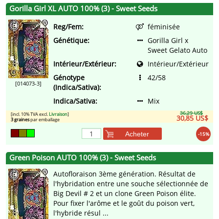
Gorilla Girl XL AUTO 100% (3) - Sweet Seeds
Reg/Fem:
féminisée
Génétique:
Gorilla Girl x
Sweet Gelato Auto
Intérieur/Extérieur:
Intérieur/Extérieur
Génotype
42/58
[014073-3]
(Indica/Sativa):
Indica/Sativa:
Mix
36,29 US$
[incl. 10% TVA excl.
Livraison
]
30,85 US$
3 graines
par emballage
Acheter
-15%
Green Poison AUTO 100% (3) - Sweet Seeds
Autofloraison 3ème génération. Résultat de
l'hybridation entre une souche sélectionnée de
Big Devil # 2 et un clone Green Poison élite.
Pour fixer l'arôme et le goût du poison vert,
l'hybride résul ...