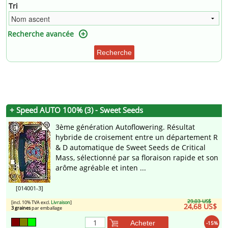
Tri
Recherche avancée
Recherche
+ Speed AUTO 100% (3) - Sweet Seeds
3ème génération Autoflowering. Résultat
hybride de croisement entre un département R
& D automatique de Sweet Seeds de Critical
Mass, sélectionné par sa floraison rapide et son
arôme agréable et inten ...
[014001-3]
29,03 US$
[incl. 10% TVA excl.
Livraison
]
24,68 US$
3 graines
par emballage
Acheter
-15%