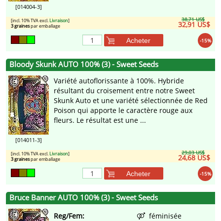
[014004-3]
38,71 US$
[incl. 10% TVA excl.
Livraison
]
32,91 US$
3 graines
par emballage
Acheter
-15%
Bloody Skunk AUTO 100% (3) - Sweet Seeds
Variété autoflorissante à 100%. Hybride
résultant du croisement entre notre Sweet
Skunk Auto et une variété sélectionnée de Red
Poison qui apporte le caractère rouge aux
fleurs. Le résultat est une ...
[014011-3]
29,03 US$
[incl. 10% TVA excl.
Livraison
]
24,68 US$
3 graines
par emballage
Acheter
-15%
Bruce Banner AUTO 100% (3) - Sweet Seeds
Reg/Fem:
féminisée