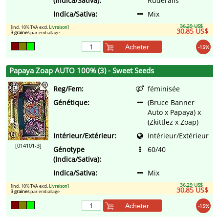
(Indica/Sativa):
Ruderalis
Indica/Sativa:
Mix
36,29 US$
[incl. 10% TVA excl.
Livraison
]
30,85 US$
3 graines
par emballage
Acheter
-15%
Papaya Zoap AUTO 100% (3) - Sweet Seeds
Reg/Fem:
féminisée
Génétique:
(Bruce Banner
Auto x Papaya) x
(Zkittlez x Zoap)
Intérieur/Extérieur:
Intérieur/Extérieur
[014101-3]
Génotype
60/40
(Indica/Sativa):
Indica/Sativa:
Mix
36,29 US$
[incl. 10% TVA excl.
Livraison
]
30,85 US$
3 graines
par emballage
Acheter
-15%