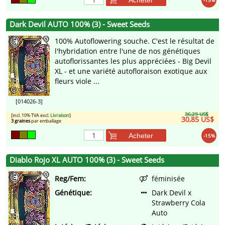
-15%
Dark Devil AUTO 100% (3) - Sweet Seeds
100% Autoflowering souche. C'est le résultat de
l'hybridation entre l'une de nos génétiques
autoflorissantes les plus appréciées - Big Devil
XL - et une variété autofloraison exotique aux
fleurs viole ...
[014026-3]
36,29 US$
[incl. 10% TVA excl.
Livraison
]
30,85 US$
3 graines
par emballage
Acheter
-15%
Diablo Rojo XL AUTO 100% (3) - Sweet Seeds
Reg/Fem:
féminisée
Génétique:
Dark Devil x
Strawberry Cola
Auto