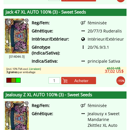
Jack 47 XL AUTO 100% (3) - Sweet Seeds
Reg/Fem:
féminisée
Génétique:
20/77/3 Ruderalis
Intérieur/Extérieur:
Intérieur/Extérieur
Génotype
20/76.9/3.1
(Indica/Sativa):
[014044-3]
Indica/Sativa:
principale Sativa
43,55 US$
[incl. 10% TVA excl.
Livraison
]
37,02 US$
3 graines
par emballage
Acheter
-15%
Jealousy Z XL AUTO 100% (3) - Sweet Seeds
Reg/Fem:
féminisée
Génétique:
Jealousy x Sweet
Mandarine
Zkittlez XL Auto