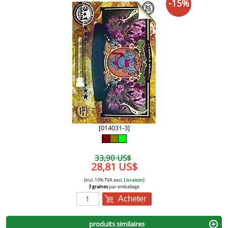
-15%
[014031-3]
33,90 US$
28,81 US$
[incl. 10% TVA excl.
Livraison
]
3 graines
par emballage
Acheter
produits similaires