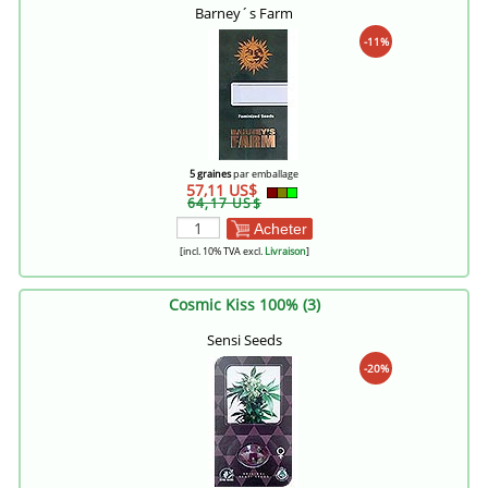
Barney´s Farm
-11%
5 graines
par emballage
57,11 US$
64,17 US$
Acheter
[incl. 10% TVA excl.
Livraison
]
Cosmic Kiss 100% (3)
Sensi Seeds
-20%