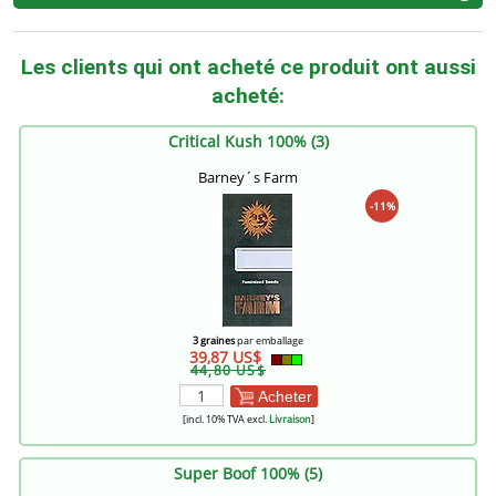
Les clients qui ont acheté ce produit ont aussi
acheté:
Critical Kush 100% (3)
Barney´s Farm
-11%
3 graines
par emballage
39,87 US$
44,80 US$
Acheter
[incl. 10% TVA excl.
Livraison
]
Super Boof 100% (5)