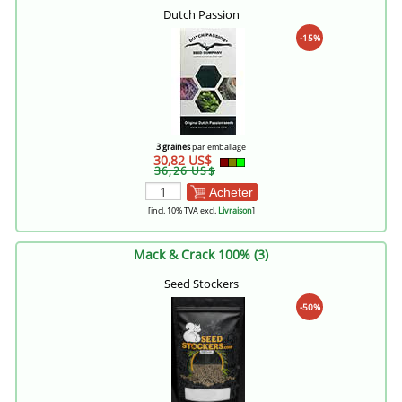
Dutch Passion
-15%
3 graines
par emballage
30,82 US$
36,26 US$
Acheter
[incl. 10% TVA excl.
Livraison
]
Mack & Crack 100% (3)
Seed Stockers
-50%