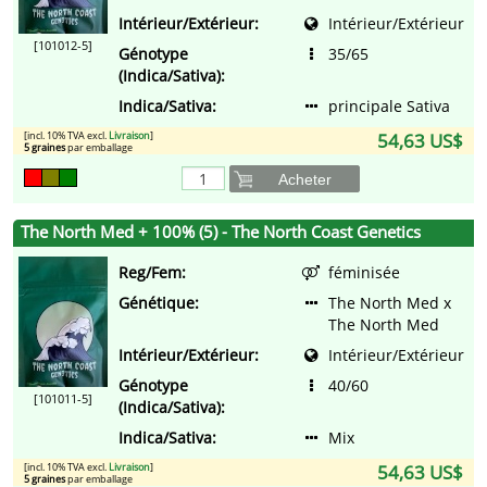
Intérieur/Extérieur:
Intérieur/Extérieur
[101012-5]
Génotype
35/65
(Indica/Sativa):
Indica/Sativa:
principale Sativa
[incl. 10% TVA excl.
Livraison
]
54,63 US$
5 graines
par emballage
Acheter
The North Med + 100% (5) - The North Coast Genetics
Reg/Fem:
féminisée
Génétique:
The North Med x
The North Med
Intérieur/Extérieur:
Intérieur/Extérieur
Génotype
40/60
[101011-5]
(Indica/Sativa):
Indica/Sativa:
Mix
[incl. 10% TVA excl.
Livraison
]
54,63 US$
5 graines
par emballage