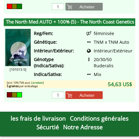
Acheter
The North Med AUTO + 100% (5) - The North Coast Genetics
Reg/Fem:
féminisée
Génétique:
TNM x TNM Auto
Intérieur/Extérieur:
Intérieur/Extérieur
Génotype
20/30/50
(Indica/Sativa):
Ruderalis
[101013-5]
Indica/Sativa:
Mix
[incl. 10% TVA excl.
Livraison
]
54,63 US$
5 graines
par emballage
Acheter
les frais de livraison
Conditions générales
Sécurtié
Notre Adresse