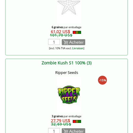
6 graines
par emballage
61,02 US$
101,70 US$
Acheter
[incl. 10% TVA excl.
Livraison
]
Zombie Kush S1 100% (3)
Ripper Seeds
-15%
3 graines
par emballage
27,79 US$
32,69 US$
Acheter