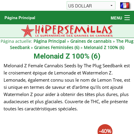
Página Principal
MENU
Graines de cannabis
Autres produits
Página actuelle:
Página Principal
»
Graines de cannabis
»
The Plug
Seedbank
»
Graines Feminisées (6)
»
Melonaid Z 100% (6)
Informations
Melonaid Z 100% (6)
Melonaid Z Female Cannabis Seeds by The Plug Seedbank est
le croisement épique de Lemonade et Watermelon Z.
Lemonade, également connu sous le nom de Lemon Tree, est
si unique en termes de saveur et d'arôme qu'ils ont ajouté
Watermelon Z pour aider à obtenir des têtes plus dures, plus
audacieuses et plus glaciales. Couverte de THC, elle présente
toutes les caractéristiques spéciales.
-40%