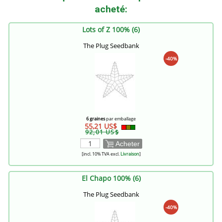
acheté:
Lots of Z 100% (6)
The Plug Seedbank
-40%
6 graines
par emballage
55,21 US$
92,01 US$
Acheter
[incl. 10% TVA excl.
Livraison
]
El Chapo 100% (6)
The Plug Seedbank
-40%