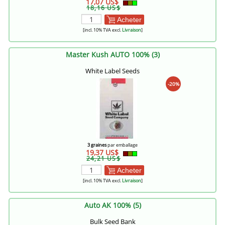
17,07 US$
18,16 US$
Acheter
[incl. 10% TVA excl.
Livraison
]
Master Kush AUTO 100% (3)
White Label Seeds
-20%
3 graines
par emballage
19,37 US$
24,21 US$
Acheter
[incl. 10% TVA excl.
Livraison
]
Auto AK 100% (5)
Bulk Seed Bank