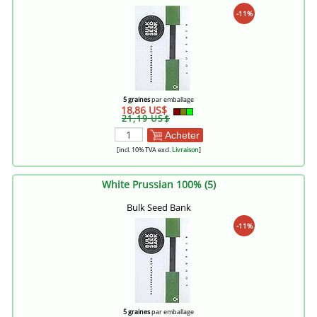
-11%
5 graines
par emballage
18,86 US$
21,19 US$
Acheter
[incl. 10% TVA excl.
Livraison
]
White Prussian 100% (5)
Bulk Seed Bank
-11%
5 graines
par emballage