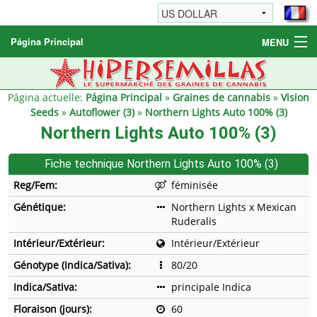
Página Principal
MENU
Graines de cannabis
Autres produits
Página actuelle:
Página Principal
»
Graines de cannabis
»
Vision
Seeds
»
Autoflower (3)
»
Northern Lights Auto 100% (3)
Informations
Northern Lights Auto 100% (3)
Fiche technique Northern Lights Auto 100% (3)
Reg/Fem:
féminisée
Génétique:
Northern Lights x Mexican
Ruderalis
Intérieur/Extérieur:
Intérieur/Extérieur
Génotype (Indica/Sativa):
80/20
Indica/Sativa:
principale Indica
Floraison (jours):
60