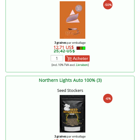
-50%
3 graines
par emballage
12,71 US$
25,42 US$
Acheter
[incl. 10% TVA excl.
Livraison
]
Northern Lights Auto 100% (3)
Seed Stockers
-6%
3 graines
par emballage