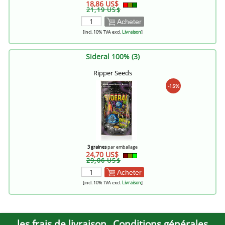
18,86 US$
21,19 US$
Acheter
[incl. 10% TVA excl.
Livraison
]
Sideral 100% (3)
Ripper Seeds
-15%
3 graines
par emballage
24,70 US$
29,06 US$
Acheter
[incl. 10% TVA excl.
Livraison
]
les frais de livraison
Conditions générales