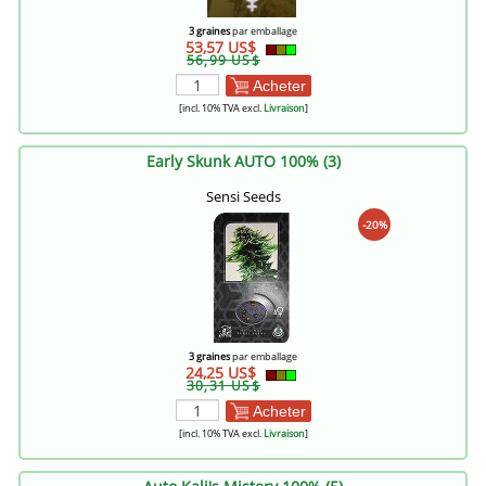
3 graines
par emballage
53,57 US$
56,99 US$
Acheter
[incl. 10% TVA excl.
Livraison
]
Early Skunk AUTO 100% (3)
Sensi Seeds
-20%
3 graines
par emballage
24,25 US$
30,31 US$
Acheter
[incl. 10% TVA excl.
Livraison
]