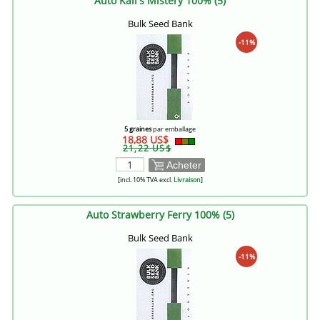
Auto Kali's Mistery 100% (5)
Bulk Seed Bank
-11%
5 graines
par emballage
18,88 US$
21,22 US$
Acheter
[incl. 10% TVA excl.
Livraison
]
Auto Strawberry Ferry 100% (5)
Bulk Seed Bank
-11%