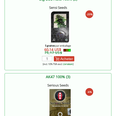
Sensi Seeds
-20%
5 graines
par emballage
60,14 US$
75,17 US$
Acheter
[incl. 10% TVA excl.
Livraison
]
AK47 100% (3)
Serious Seeds
-6%