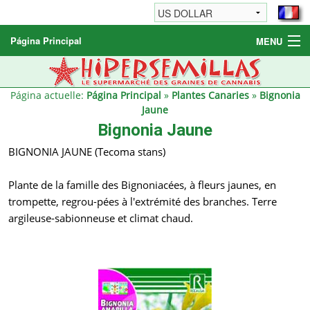
Página Principal
MENU
Graines de cannabis
Autres produits
Página actuelle:
Página Principal
»
Plantes Canaries
»
Bignonia
Jaune
Informations
Bignonia Jaune
BIGNONIA JAUNE (Tecoma stans)
Plante de la famille des Bignoniacées, à fleurs jaunes, en
trompette, regrou-pées à l'extrémité des branches. Terre
argileuse-sabionneuse et climat chaud.