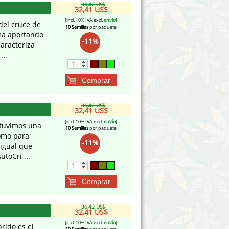
36,42 US$
32,41 US$
[incl. 10% IVA excl.
envío
]
del cruce de
10 Semillas
por paquete
ima aportando
-11%
caracteriza
...
Comprar
36,42 US$
32,41 US$
[incl. 10% IVA excl.
envío
]
btuvimos una
10 Semillas
por paquete
como para
-11%
 igual que
utoCri ...
Comprar
36,42 US$
32,41 US$
[incl. 10% IVA excl.
envío
]
brido es el