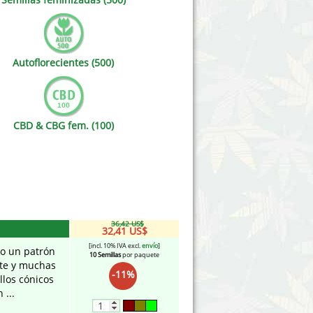
Victory Seeds
Vision Seeds
Autoflorecientes (500)
White Label Seeds
s Marijuanabam
World of Seeds
CBD & CBG fem. (100)
eedbank
CBD Cañamo Industrial
36,42 US$
32,41 US$
[incl. 10% IVA excl.
envío
]
do un patrón
10 Semillas
por paquete
nte y muchas
-11%
llos cónicos
 ...