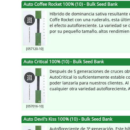
Auto Coffee Rocket 100% (10) - Bulk Seed Bank
Híbrido de dominancia sativa resultante 
Coffe Rocket con una ruderalis, esta últ
el efecto autofloreciente. La variedad se 
por su pequeño tamaño, altos rendimien 
[057120-10]
Auto Critical 100% (10) - Bulk Seed Bank
Después de 5 generaciones de cruces o
AutoCritical lo suficientemente estable 
poder lanzarla para nuestros clientes. Al
cualquier otra variedad autofloreciente, A
[057016-10]
Auto Devil's Kiss 100% (10) - Bulk Seed Bank
Autofloreciente de 3ª generación. Este hí