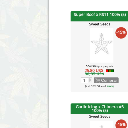
Super Boof x RS11 100% (5)
Sweet Seeds
-15%
5 Semillas
por paquete
25,80 US$
30,35 US$
Comprar
[incl. 10% IVA excl.
envío
]
Garlic Icing x Chimera #3
100% (5)
Sweet Seeds
-15%