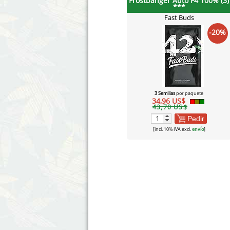
Frostbanger Auto F4 100% (3)
***
Fast Buds
-20%
3 Semillas
por paquete
34,96 US$
43,70 US$
Pedir
[incl. 10% IVA excl.
envío
]