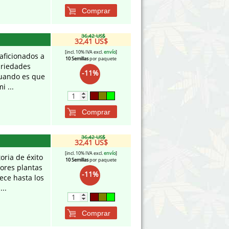
Comprar
36,42 US$
32,41 US$
[incl. 10% IVA excl.
envío
]
aficionados a
10 Semillas
por paquete
variedades
-11%
cuando es que
 ...
Comprar
36,42 US$
32,41 US$
[incl. 10% IVA excl.
envío
]
oria de éxito
10 Semillas
por paquete
ores plantas
-11%
ece hasta los
..
Comprar