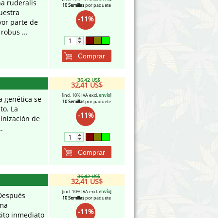
na ruderalis
10 Semillas
por paquete
uestra
-11%
yor parte de
 robus ...
Comprar
36,42 US$
32,41 US$
[incl. 10% IVA excl.
envío
]
a genética se
10 Semillas
por paquete
to. La
-11%
minización de
.
Comprar
36,42 US$
32,41 US$
[incl. 10% IVA excl.
envío
]
 Después
10 Semillas
por paquete
rma
-11%
xito inmediato