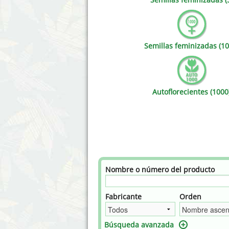
Annabelle´s Garden
Fast Bud
Barney's Farm
Female 
Semillas feminizadas (10
Blimburn Seeds
G13 Lab
Bulk Seed Bank
Genehtik
Autoflorecientes (1000
Bulldog Seeds
Green Bo
Cannabella Genetics
House of
Nombre o número del producto
Fabricante
Orden
Búsqueda avanzada