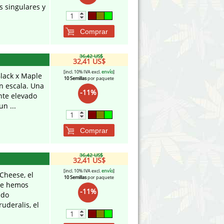
s singulares y
Comprar
36,42 US$
32,41 US$
[incl. 10% IVA excl.
envío
]
Black x Maple
10 Semillas
por paquete
an escala. Una
-11%
nte elevado
n ...
Comprar
36,42 US$
32,41 US$
[incl. 10% IVA excl.
envío
]
Cheese, el
10 Semillas
por paquete
ue hemos
-11%
ado
uderalis, el