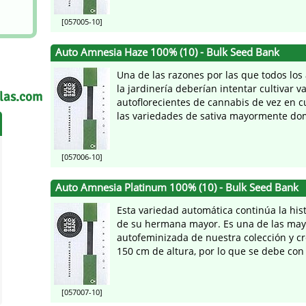
[057005-10]
Auto Amnesia Haze 100% (10) - Bulk Seed Bank
Una de las razones por las que todos los 
la jardinería deberían intentar cultivar 
llas.com
autoflorecientes de cannabis de vez en 
las variedades de sativa mayormente domi
[057006-10]
Auto Amnesia Platinum 100% (10) - Bulk Seed Bank
Esta variedad automática continúa la hist
de su hermana mayor. Es una de las may
autofeminizada de nuestra colección y cr
150 cm de altura, por lo que se debe con .
[057007-10]