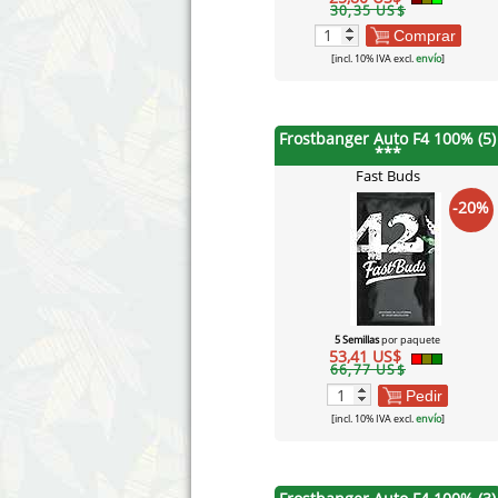
30,35 US$
Comprar
[incl. 10% IVA excl.
envío
]
Frostbanger Auto F4 100% (5)
***
Fast Buds
-20%
5 Semillas
por paquete
53,41 US$
66,77 US$
Pedir
[incl. 10% IVA excl.
envío
]