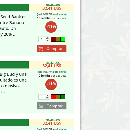
36,42 US$
32,41 US$
[incl. 10% IVA excl.
envío
]
 Seed Bank es
10 Semillas
por paquete
entre Banana
-11%
auto. Un
y 20% ...
Comprar
36,42 US$
32,41 US$
[incl. 10% IVA excl.
envío
]
 Big Bud y una
10 Semillas
por paquete
sultado es una
-11%
os masivos,
 ...
Comprar
36,42 US$
32,41 US$
[incl. 10% IVA excl.
envío
]