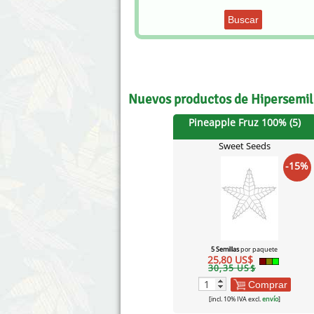
Buscar
Nuevos productos de Hipersemi
Pineapple Fruz 100% (5)
Sweet Seeds
-15%
5 Semillas
por paquete
25,80 US$
30,35 US$
Comprar
[incl. 10% IVA excl.
envío
]