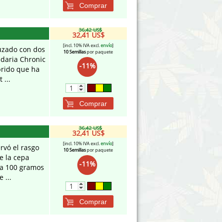
Comprar
36,42 US$
32,41 US$
[incl. 10% IVA excl.
envío
]
uzado con dos
10 Semillas
por paquete
ndaria Chronic
-11%
brido que ha
 ...
Comprar
36,42 US$
32,41 US$
[incl. 10% IVA excl.
envío
]
rvó el rasgo
10 Semillas
por paquete
e la cepa
-11%
 a 100 gramos
 ...
Comprar