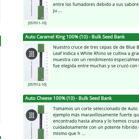
entre los fumadores debido a sus sabore
ju ...
[057011-10]
Auto Caramel King 100% (10) - Bulk Seed Bank
Nuestro cruce de tres cepas de de Blue 
Leaf Indica x White Rhino se cultiva a gr
muestra con un rendimiento especialme
fue elegida entre muchas y se cruzó con u
[057012-10]
Auto Cheese 100% (10) - Bulk Seed Bank
Tomamos un corte seleccionado de Auto 
ejemplo más maravillosamente fuerte q
encontrado hasta ahora y lo hemos cruz
cuidadosamente con un potente híbrido r
mismo que h ...