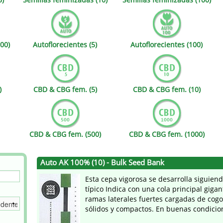
s
Mallorca Seeds
Seed Stockers
Seeds
Mandala
Seedy Simon
00)
Autoflorecientes (5)
Autoflorecientes (100)
s
Medical Seeds Co.
Silent Seeds
 Seeds
Ministry of Cannabis
Söllner - Vadda'
)
CBD & CBG fem. (5)
CBD & CBG fem. (10)
dhi
Paradise Seeds
Strain Hunters S
 the Great Gardener
Philosopher Seeds
Sumo Seeds
CBD & CBG fem. (500)
CBD & CBG fem. (1000)
Auto AK 100% (10) - Bulk Seed Bank
Esta cepa vigorosa se desarrolla siguien
típico Indica con una cola principal giga
ramas laterales fuertes cargadas de cogo
sólidos y compactos. En buenas condicion