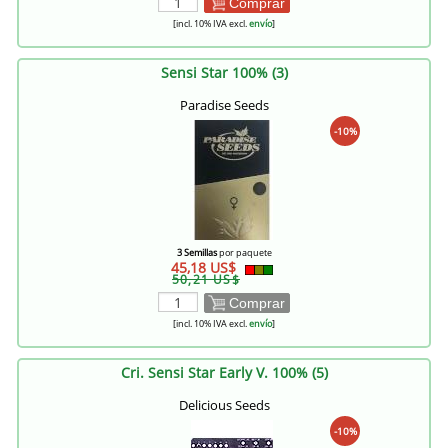
Comprar
[incl. 10% IVA excl.
envío
]
Sensi Star 100% (3)
Paradise Seeds
-10%
3 Semillas
por paquete
45,18 US$
50,21 US$
Comprar
[incl. 10% IVA excl.
envío
]
Cri. Sensi Star Early V. 100% (5)
Delicious Seeds
-10%