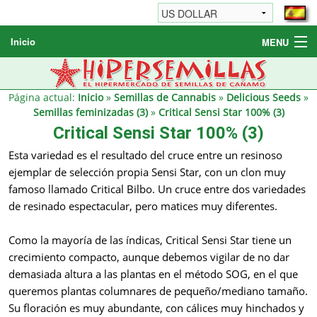
Inicio
MENU
Semillas de cannabis
Otros productos
Página actual:
Inicio
»
Semillas de Cannabis
»
Delicious Seeds
»
Semillas feminizadas (3)
»
Critical Sensi Star 100% (3)
Informaciónes / FAQ
Critical Sensi Star 100% (3)
Revendedores
Esta variedad es el resultado del cruce entre un resinoso
ejemplar de selección propia Sensi Star, con un clon muy
famoso llamado Critical Bilbo. Un cruce entre dos variedades
de resinado espectacular, pero matices muy diferentes.
Como la mayoría de las índicas, Critical Sensi Star tiene un
crecimiento compacto, aunque debemos vigilar de no dar
demasiada altura a las plantas en el método SOG, en el que
queremos plantas columnares de pequeño/mediano tamaño.
Su floración es muy abundante, con cálices muy hinchados y