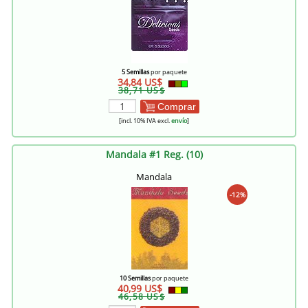
5 Semillas
por paquete
34,84 US$
38,71 US$
Comprar
[incl. 10% IVA excl.
envío
]
Mandala #1 Reg. (10)
Mandala
-12%
10 Semillas
por paquete
40,99 US$
46,58 US$