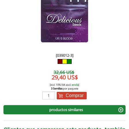
[039012-3]
32,66 US$
29,40 US$
[incl. 10% IVA excl.
envío
]
3 Semillas
por paquete
Comprar
productos similares