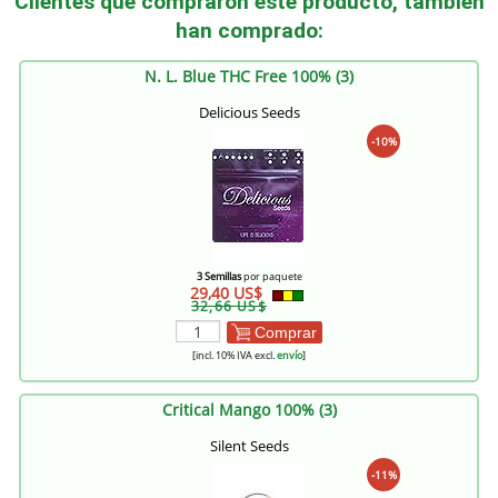
Clientes que compraron este producto, también
han comprado:
N. L. Blue THC Free 100% (3)
Delicious Seeds
-10%
3 Semillas
por paquete
29,40 US$
32,66 US$
Comprar
[incl. 10% IVA excl.
envío
]
Critical Mango 100% (3)
Silent Seeds
-11%