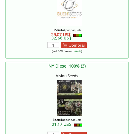
3 Semillas
por paquete
29,07 US$
32,66 US$
Comprar
[incl. 10% IVA excl.
envío
]
NY Diesel 100% (3)
Vision Seeds
3 Semillas
por paquete
21,17 US$