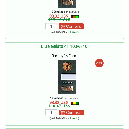
10 Semillas
por paquete
98,32 US$
110,47 US$
Comprar
[incl. 10% IVA excl.
envío
]
Blue Gelato 41 100% (10)
Barney´s Farm
-11%
10 Semillas
por paquete
98,32 US$
110,47 US$
Comprar
[incl. 10% IVA excl.
envío
]