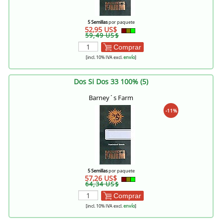
5 Semillas
por paquete
52,95 US$
59,49 US$
Comprar
[incl. 10% IVA excl.
envío
]
Dos Si Dos 33 100% (5)
Barney´s Farm
-11%
5 Semillas
por paquete
57,26 US$
64,34 US$
Comprar
[incl. 10% IVA excl.
envío
]