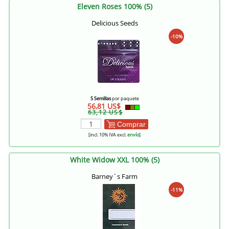
Eleven Roses 100% (5)
Delicious Seeds
-10%
5 Semillas
por paquete
56,81 US$
63,12 US$
Comprar
[incl. 10% IVA excl.
envío
]
White Widow XXL 100% (5)
Barney´s Farm
-11%