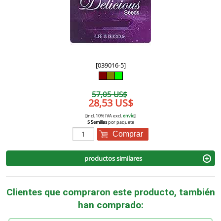
[039016-5]
57,05 US$
28,53 US$
[incl. 10% IVA excl.
envío
]
5 Semillas
por paquete
Comprar
productos similares
Clientes que compraron este producto, también
han comprado: