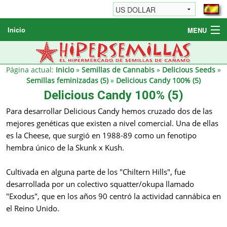
Inicio
MENU
Semillas de cannabis
Otros productos
Página actual:
Inicio
»
Semillas de Cannabis
»
Delicious Seeds
»
Semillas feminizadas (5)
»
Delicious Candy 100% (5)
Informaciónes / FAQ
Delicious Candy 100% (5)
Revendedores
Para desarrollar Delicious Candy hemos cruzado dos de las
mejores genéticas que existen a nivel comercial. Una de ellas
es la Cheese, que surgió en 1988-89 como un fenotipo
hembra único de la Skunk x Kush.
Cultivada en alguna parte de los "Chiltern Hills", fue
desarrollada por un colectivo squatter/okupa llamado
"Exodus", que en los años 90 centró la actividad cannábica en
el Reino Unido.