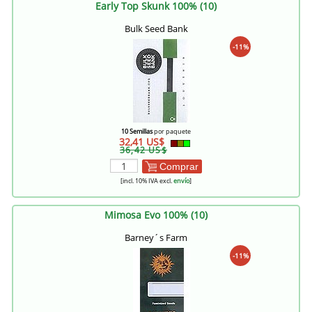
Early Top Skunk 100% (10)
Bulk Seed Bank
-11%
10 Semillas
por paquete
32,41 US$
36,42 US$
Comprar
[incl. 10% IVA excl.
envío
]
Mimosa Evo 100% (10)
Barney´s Farm
-11%