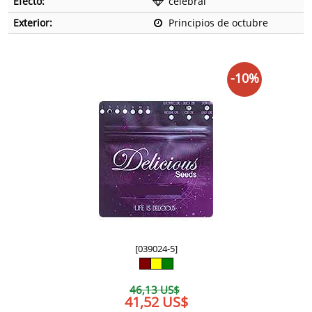
Efecto:
celebral
Exterior:
Principios de octubre
-10%
[039024-5]
46,13 US$
41,52 US$