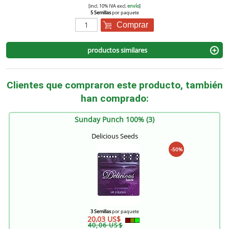
[incl. 10% IVA excl.
envío
]
5 Semillas
por paquete
Comprar
productos similares
Clientes que compraron este producto, también
han comprado:
Sunday Punch 100% (3)
Delicious Seeds
-50%
3 Semillas
por paquete
20,03 US$
40,06 US$