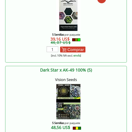
5 Semillas
por paquete
39,16 US$
46,07 US$
Comprar
[incl. 10% IVA excl.
envío
]
Dark Star x AK-49 100% (5)
Vision Seeds
5 Semillas
por paquete
48,56 US$