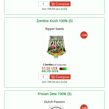
Comprar
[incl. 10% IVA excl.
envío
]
Zombie Kush 100% (5)
Ripper Seeds
-15%
5 Semillas
por paquete
51,59 US$
60,70 US$
Comprar
[incl. 10% IVA excl.
envío
]
Frisian Dew 100% (5)
Dutch Passion
-15%