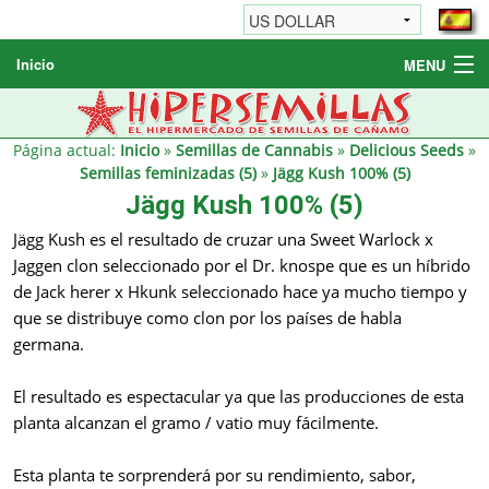
Inicio
MENU
Semillas de cannabis
Otros productos
Página actual:
Inicio
»
Semillas de Cannabis
»
Delicious Seeds
»
Semillas feminizadas (5)
»
Jägg Kush 100% (5)
Informaciónes / FAQ
Jägg Kush 100% (5)
Revendedores
Jägg Kush es el resultado de cruzar una Sweet Warlock x
Jaggen clon seleccionado por el Dr. knospe que es un híbrido
de Jack herer x Hkunk seleccionado hace ya mucho tiempo y
que se distribuye como clon por los países de habla
germana.
El resultado es espectacular ya que las producciones de esta
planta alcanzan el gramo / vatio muy fácilmente.
Esta planta te sorprenderá por su rendimiento, sabor,