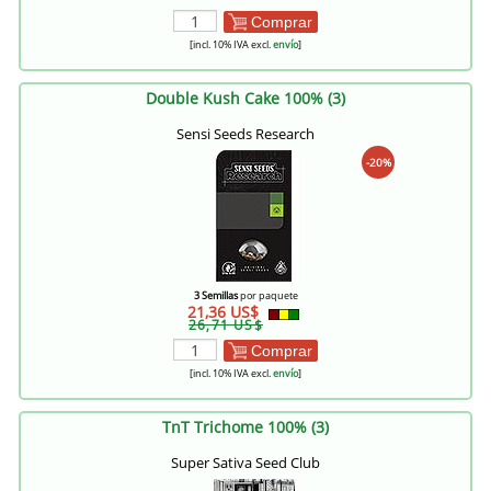
Comprar
[incl. 10% IVA excl.
envío
]
Double Kush Cake 100% (3)
Sensi Seeds Research
-20%
3 Semillas
por paquete
21,36 US$
26,71 US$
Comprar
[incl. 10% IVA excl.
envío
]
TnT Trichome 100% (3)
Super Sativa Seed Club