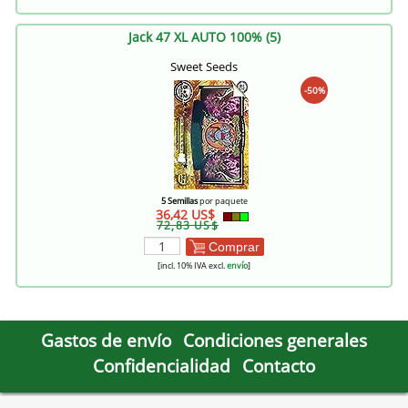
Jack 47 XL AUTO 100% (5)
Sweet Seeds
-50%
5 Semillas
por paquete
36,42 US$
72,83 US$
Comprar
[incl. 10% IVA excl.
envío
]
Gastos de envío
Condiciones generales
Confidencialidad
Contacto