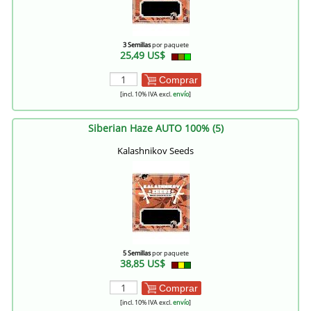
3 Semillas
por paquete
25,49 US$
Comprar
[incl. 10% IVA excl.
envío
]
Siberian Haze AUTO 100% (5)
Kalashnikov Seeds
5 Semillas
por paquete
38,85 US$
Comprar
[incl. 10% IVA excl.
envío
]