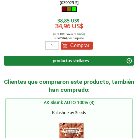
[039025-5]
38,85 US$
34,96 US$
[incl. 10% IVA excl.
envío
]
5 Semillas
por paquete
Comprar
productos similares
Clientes que compraron este producto, también
han comprado:
AK Skunk AUTO 100% (3)
Kalashnikov Seeds