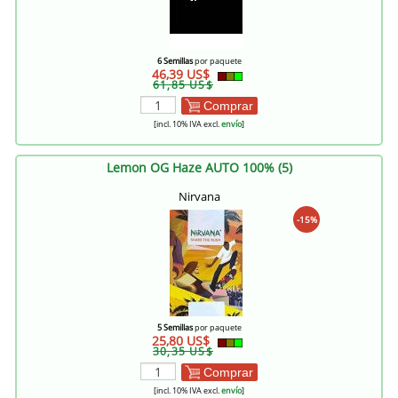
6 Semillas
por paquete
46,39 US$
61,85 US$
Comprar
[incl. 10% IVA excl.
envío
]
Lemon OG Haze AUTO 100% (5)
Nirvana
-15%
5 Semillas
por paquete
25,80 US$
30,35 US$
Comprar
[incl. 10% IVA excl.
envío
]