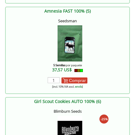
Amnesia FAST 100% (5)
Seedsman
5 Semillas
por paquete
37,57 US$
Comprar
[incl. 10% IVA excl.
envío
]
Girl Scout Cookies AUTO 100% (6)
Blimburn Seeds
-25%