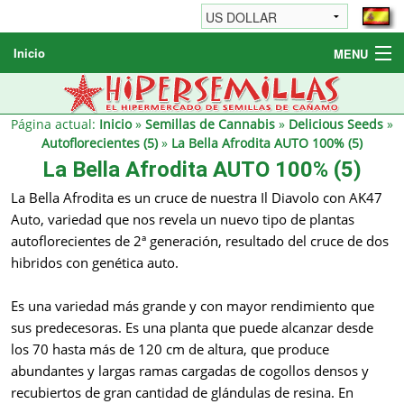
Inicio
MENU
Semillas de cannabis
Otros productos
Página actual:
Inicio
»
Semillas de Cannabis
»
Delicious Seeds
»
Autoflorecientes (5)
»
La Bella Afrodita AUTO 100% (5)
Informaciónes / FAQ
La Bella Afrodita AUTO 100% (5)
Revendedores
La Bella Afrodita es un cruce de nuestra Il Diavolo con AK47
Auto, variedad que nos revela un nuevo tipo de plantas
autoflorecientes de 2ª generación, resultado del cruce de dos
hibridos con genética auto.
Es una variedad más grande y con mayor rendimiento que
sus predecesoras. Es una planta que puede alcanzar desde
los 70 hasta más de 120 cm de altura, que produce
abundantes y largas ramas cargadas de cogollos densos y
recubiertos de gran cantidad de glándulas de resina. En